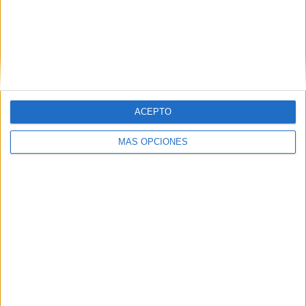
Buscar
Buscar
ACEPTO
MÁS OPCIONES
¿TE GUSTA NUESTRO MATERIAL?
Introduce tu email para unirte a otros
80.861 suscriptores.
Dirección
de
email
Suscribir