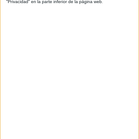
"Privacidad" en la parte inferior de la página web.
SÚPER TRABALENGUAS. EN
CASTELLANO E INGLÉS
Publicado el 27 agosto, 2020
Trabalenguas en castellano e inglés. Documentos
separados en pdf. Este material consiste en diferentes
tarjetas con trabalenguas para poder practicar la
expresión oral, los diferentes fonemas, también
mejoraremos así la […]
SEGUIR LEYENDO