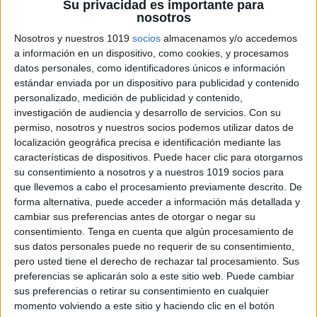
Su privacidad es importante para
nosotros
Divertida colección de trabalenguas en
Nosotros y nuestros 1019
socios
almacenamos y/o accedemos
castellano e inglés
a información en un dispositivo, como cookies, y procesamos
datos personales, como identificadores únicos e información
Publicado el 4 enero, 2022
estándar enviada por un dispositivo para publicidad y contenido
Trabalenguas en castellano e inglés. Documentos
personalizado, medición de publicidad y contenido,
investigación de audiencia y desarrollo de servicios.
Con su
separados en pdf. Este material consiste en diferentes
permiso, nosotros y nuestros socios podemos utilizar datos de
tarjetas con trabalenguas para poder practicar la
localización geográfica precisa e identificación mediante las
expresión oral, los diferentes fonemas, también
características de dispositivos. Puede hacer clic para otorgarnos
mejoraremos así la […]
su consentimiento a nosotros y a nuestros 1019 socios para
que llevemos a cabo el procesamiento previamente descrito. De
SEGUIR LEYENDO
forma alternativa, puede acceder a información más detallada y
cambiar sus preferencias antes de otorgar o negar su
consentimiento.
Tenga en cuenta que algún procesamiento de
sus datos personales puede no requerir de su consentimiento,
pero usted tiene el derecho de rechazar tal procesamiento. Sus
preferencias se aplicarán solo a este sitio web. Puede cambiar
sus preferencias o retirar su consentimiento en cualquier
momento volviendo a este sitio y haciendo clic en el botón