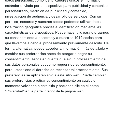
datos personales, como identificadores únicos e información
estándar enviada por un dispositivo para publicidad y contenido
Cómo elegir un tema de TFG
personalizado, medición de publicidad y contenido,
Publicado el 22 enero, 2023
investigación de audiencia y desarrollo de servicios.
Con su
Cómo elegir un tema de TFG Elegir un tema para tu
permiso, nosotros y nuestros socios podemos utilizar datos de
localización geográfica precisa e identificación mediante las
TFG puede ser una tarea abrumadora. Tanto si has
características de dispositivos. Puede hacer clic para otorgarnos
decidido escribirlo por ti mismo como si vas a comprar
su consentimiento a nosotros y a nuestros 1019 socios para
[…]
que llevemos a cabo el procesamiento previamente descrito. De
forma alternativa, puede acceder a información más detallada y
SEGUIR LEYENDO
cambiar sus preferencias antes de otorgar o negar su
consentimiento.
Tenga en cuenta que algún procesamiento de
sus datos personales puede no requerir de su consentimiento,
pero usted tiene el derecho de rechazar tal procesamiento. Sus
preferencias se aplicarán solo a este sitio web. Puede cambiar
sus preferencias o retirar su consentimiento en cualquier
Buscar
momento volviendo a este sitio y haciendo clic en el botón
"Privacidad" en la parte inferior de la página web.
Buscar