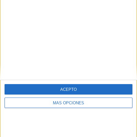
¿TE GUSTA NUESTRO MATERIAL?
Introduce tu email para unirte a otros
80.860 suscriptores.
Dirección
de
email
Suscribir
ACEPTO
MÁS OPCIONES
SIGUE NUESTROS TABLEROS EN
PINTEREST