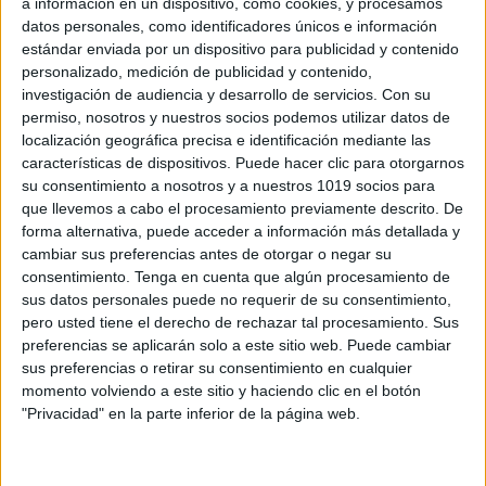
a información en un dispositivo, como cookies, y procesamos
datos personales, como identificadores únicos e información
estándar enviada por un dispositivo para publicidad y contenido
personalizado, medición de publicidad y contenido,
investigación de audiencia y desarrollo de servicios.
Con su
permiso, nosotros y nuestros socios podemos utilizar datos de
localización geográfica precisa e identificación mediante las
características de dispositivos. Puede hacer clic para otorgarnos
Infantil Lámina didáctica el Tiempo
su consentimiento a nosotros y a nuestros 1019 socios para
Meteorológico
que llevemos a cabo el procesamiento previamente descrito. De
Publicado el 12 mayo, 2026
forma alternativa, puede acceder a información más detallada y
cambiar sus preferencias antes de otorgar o negar su
El tiempo meteorológico es uno de los contenidos más
consentimiento.
Tenga en cuenta que algún procesamiento de
cercanos y significativos para los niños y niñas de
sus datos personales puede no requerir de su consentimiento,
Infantil. Cada día miran al cielo, observan si hace sol,
pero usted tiene el derecho de rechazar tal procesamiento. Sus
si llueve […]
preferencias se aplicarán solo a este sitio web. Puede cambiar
sus preferencias o retirar su consentimiento en cualquier
SEGUIR LEYENDO
momento volviendo a este sitio y haciendo clic en el botón
"Privacidad" en la parte inferior de la página web.