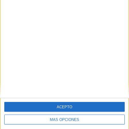
Buscar
Buscar
¿TE GUSTA NUESTRO MATERIAL?
Introduce tu email para unirte a otros
80.852 suscriptores.
Dirección
de
email
ACEPTO
Suscribir
MÁS OPCIONES