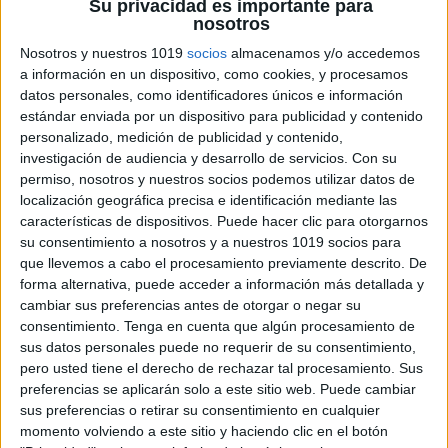
Su privacidad es importante para
nosotros
Nosotros y nuestros 1019
socios
almacenamos y/o accedemos
a información en un dispositivo, como cookies, y procesamos
datos personales, como identificadores únicos e información
JUEGO DE TARJETAS DE POSTURAS-DE-
estándar enviada por un dispositivo para publicidad y contenido
YOGA
personalizado, medición de publicidad y contenido,
investigación de audiencia y desarrollo de servicios.
Con su
Publicado el 3 marzo, 2021
permiso, nosotros y nuestros socios podemos utilizar datos de
El Yoga es una disciplina que nos ayuda a controlar
localización geográfica precisa e identificación mediante las
mejor nuestro cuerpo ynuestra mente. Desarrolla
características de dispositivos. Puede hacer clic para otorgarnos
nuestra atención, concentración, memoria
su consentimiento a nosotros y a nuestros 1019 socios para
que llevemos a cabo el procesamiento previamente descrito. De
eimaginación. Por ello consideramos que es un
forma alternativa, puede acceder a información más detallada y
recurso estupendo para […]
cambiar sus preferencias antes de otorgar o negar su
consentimiento.
Tenga en cuenta que algún procesamiento de
SEGUIR LEYENDO
sus datos personales puede no requerir de su consentimiento,
pero usted tiene el derecho de rechazar tal procesamiento. Sus
preferencias se aplicarán solo a este sitio web. Puede cambiar
sus preferencias o retirar su consentimiento en cualquier
momento volviendo a este sitio y haciendo clic en el botón