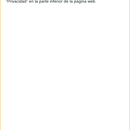
"Privacidad" en la parte inferior de la página web.
Pausas activas CARTEL AULA
“HACEMOS YOGA EN LA SILLA
Publicado el 30 septiembre, 2020
CARTEL AULA “HACEMOS YOGA EN LA SILLA”. .
Os traigo este cartel que he elaborado para mis niños
y niñas. Son muchas las horas ⏰ que permanecemos
sentados en las […]
SEGUIR LEYENDO