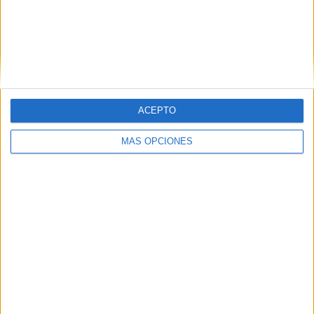
Buscar
Buscar
ACEPTO
MÁS OPCIONES
¿TE GUSTA NUESTRO MATERIAL?
Introduce tu email para unirte a otros
80.842 suscriptores.
Dirección
de
email
Suscribir