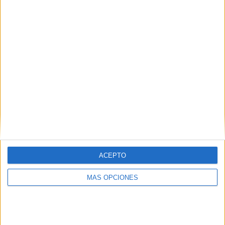
¿TE GUSTA NUESTRO MATERIAL?
Introduce tu email para unirte a otros
80.870 suscriptores.
Dirección
de
email
Suscribir
ACEPTO
MÁS OPCIONES
SIGUE NUESTROS TABLEROS EN
PINTEREST