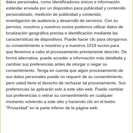
datos personales, como identificadores únicos e información
🟣 Pack 25 N 🟣 parte 1 y 2 Día
estándar enviada por un dispositivo para publicidad y contenido
Internacional de la Eliminación de la
personalizado, medición de publicidad y contenido,
Violencia contra la Mujer
investigación de audiencia y desarrollo de servicios.
Con su
Publicado el 18 noviembre, 2025
permiso, nosotros y nuestros socios podemos utilizar datos de
localización geográfica precisa e identificación mediante las
El 25 de noviembre, Día Internacional de la
características de dispositivos. Puede hacer clic para otorgarnos
Eliminación de la Violencia contra la Mujer, es clave
su consentimiento a nosotros y a nuestros 1019 socios para
para trabajar en las escuelas porque permite educar
que llevemos a cabo el procesamiento previamente descrito. De
en igualdad, respeto y prevención […]
forma alternativa, puede acceder a información más detallada y
cambiar sus preferencias antes de otorgar o negar su
SEGUIR LEYENDO
consentimiento.
Tenga en cuenta que algún procesamiento de
sus datos personales puede no requerir de su consentimiento,
pero usted tiene el derecho de rechazar tal procesamiento. Sus
preferencias se aplicarán solo a este sitio web. Puede cambiar
sus preferencias o retirar su consentimiento en cualquier
momento volviendo a este sitio y haciendo clic en el botón
Buscar
"Privacidad" en la parte inferior de la página web.
Buscar