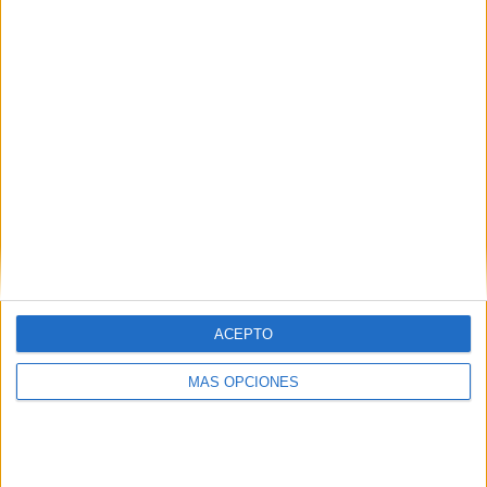
¿TE GUSTA NUESTRO MATERIAL?
Introduce tu email para unirte a otros
80.867 suscriptores.
Dirección
de
email
Suscribir
ACEPTO
MÁS OPCIONES
SIGUE NUESTROS TABLEROS EN
PINTEREST