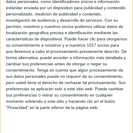
ESQUEMAS LENGUA Y LITERATURA
datos personales, como identificadores únicos e información
estándar enviada por un dispositivo para publicidad y contenido
Exprsiones Latinas
personalizado, medición de publicidad y contenido,
Publicado el 25 junio, 2026
investigación de audiencia y desarrollo de servicios.
Con su
Las expresiones latinas y los tópicos literarios forman
permiso, nosotros y nuestros socios podemos utilizar datos de
localización geográfica precisa e identificación mediante las
parte de los contenidos fundamentales de Lengua
características de dispositivos. Puede hacer clic para otorgarnos
Castellana y Literatura en ESO y Bachillerato.
su consentimiento a nosotros y a nuestros 1017 socios para
Comprender su significado permite al alumnado
que llevemos a cabo el procesamiento previamente descrito. De
interpretar mejor […]
forma alternativa, puede acceder a información más detallada y
cambiar sus preferencias antes de otorgar o negar su
SEGUIR LEYENDO
consentimiento.
Tenga en cuenta que algún procesamiento de
sus datos personales puede no requerir de su consentimiento,
pero usted tiene el derecho de rechazar tal procesamiento. Sus
preferencias se aplicarán solo a este sitio web. Puede cambiar
sus preferencias o retirar su consentimiento en cualquier
momento volviendo a este sitio y haciendo clic en el botón
Buscar
"Privacidad" en la parte inferior de la página web.
Buscar