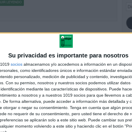
UIR LEYENDO
Dir
de
ema
SI
Su privacidad es importante para nosotros
s 1019
socios
almacenamos y/o accedemos a información en un disposit
sonales, como identificadores únicos e información estándar enviada 
ntenido personalizado, medición de publicidad y contenido, investigaci
FA
os.
Con su permiso, nosotros y nuestros socios podemos utilizar datos 
identificación mediante las características de dispositivos. Puede hacer
ntimiento a nosotros y a nuestros 1019 socios para que llevemos a ca
. De forma alternativa, puede acceder a información más detallada y 
e otorgar o negar su consentimiento.
Tenga en cuenta que algún proc
de no requerir de su consentimiento, pero usted tiene el derecho de r
referencias se aplicarán solo a este sitio web. Puede cambiar sus pref
alquier momento volviendo a este sitio y haciendo clic en el botón "Pri