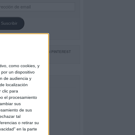
ección
il
Suscribir
GUE NUESTROS TABLEROS EN PINTEREST
ivo, como cookies, y
por un dispositivo
ón de audiencia y
CEBOOK
de localización
 clic para
bo el procesamiento
cambiar sus
esamiento de sus
echazar tal
erencias o retirar su
vacidad" en la parte