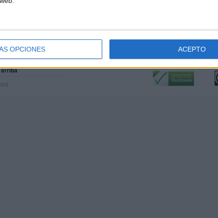
 web.
ÁS OPCIONES
ACEPTO
Calidad:
L
 arriba
rved