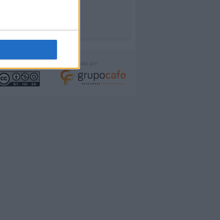
icencia:
Desarrollado por: