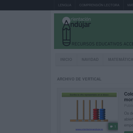
LENGUA
COMPRENSIÓN LECTORA
MA
INICIO
NAVIDAD
MATEMÁTIC
ARCHIVO DE VERTICAL
Cole
mon
Publi
Os de
abier
empez
1