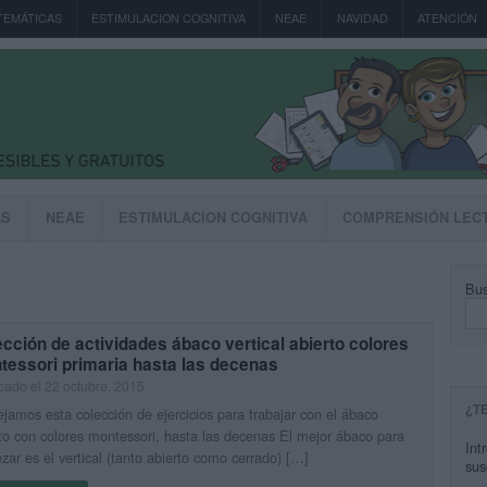
TEMÁTICAS
ESTIMULACION COGNITIVA
NEAE
NAVIDAD
ATENCIÓN
AS
NEAE
ESTIMULACION COGNITIVA
COMPRENSIÓN LEC
Bus
cción de actividades ábaco vertical abierto colores
tessori primaria hasta las decenas
cado el 22 octubre, 2015
¿T
jamos esta colección de ejercicios para trabajar con el ábaco
to con colores montessori, hasta las decenas El mejor ábaco para
Int
ar es el vertical (tanto abierto como cerrado) […]
sus