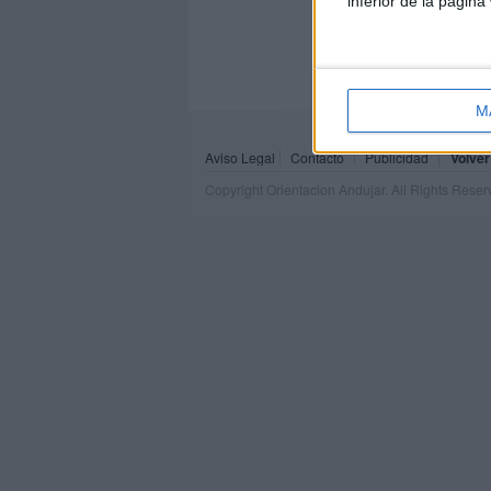
inferior de la página
M
Aviso Legal
Contacto
Publicidad
Volver
Copyright Orientacion Andujar. All Rights Rese