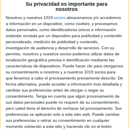
Su privacidad es importante para
nosotros
Nosotros y nuestros 1019
socios
almacenamos y/o accedemos
a información en un dispositivo, como cookies, y procesamos
datos personales, como identificadores únicos e información
printables for kids
estándar enviada por un dispositivo para publicidad y contenido
personalizado, medición de publicidad y contenido,
attentionworksheets.com
investigación de audiencia y desarrollo de servicios.
Con su
OrientacionAndújar en ingles
permiso, nosotros y nuestros socios podemos utilizar datos de
Publicado el 19 marzo, 2013
localización geográfica precisa e identificación mediante las
características de dispositivos. Puede hacer clic para otorgarnos
printables for kids Desde hace un tiempo, me venía
su consentimiento a nosotros y a nuestros 1019 socios para
rondando la cabeza, el poder llegar con nuestros
que llevemos a cabo el procesamiento previamente descrito. De
materiales a más y usuarios, una de las formas de
forma alternativa, puede acceder a información más detallada y
hacerlo es ofrecer […]
cambiar sus preferencias antes de otorgar o negar su
consentimiento.
Tenga en cuenta que algún procesamiento de
SEGUIR LEYENDO
sus datos personales puede no requerir de su consentimiento,
pero usted tiene el derecho de rechazar tal procesamiento. Sus
preferencias se aplicarán solo a este sitio web. Puede cambiar
sus preferencias o retirar su consentimiento en cualquier
momento volviendo a este sitio y haciendo clic en el botón