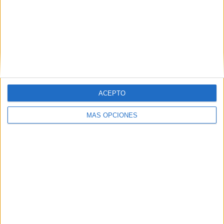
Buscar
Buscar
ACEPTO
MÁS OPCIONES
¿TE GUSTA NUESTRO MATERIAL?
Introduce tu email para unirte a otros
80.860 suscriptores.
Dirección
de
email