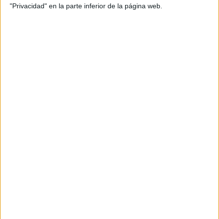
"Privacidad" en la parte inferior de la página web.
Christmas Activities and Christmas
Vocabulary
Publicado el 11 diciembre, 2011
Nuevas actividades para trabajar en navidad en esta
ocasión para las clases de ingles os dejamos una lista
de vocabulario navideño y unas sopas de letras, en
mayúscula y minúscula. […]
SEGUIR LEYENDO