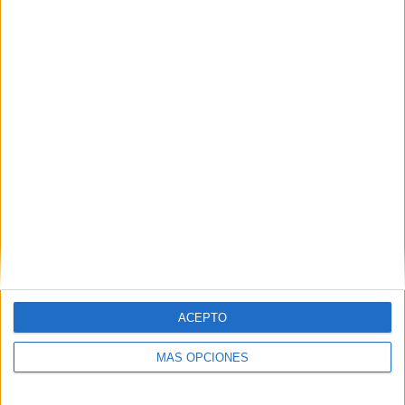
Buscar
Buscar
¿TE GUSTA NUESTRO MATERIAL?
Introduce tu email para unirte a otros
80.870 suscriptores.
Dirección
de
email
Suscribir
ACEPTO
MÁS OPCIONES