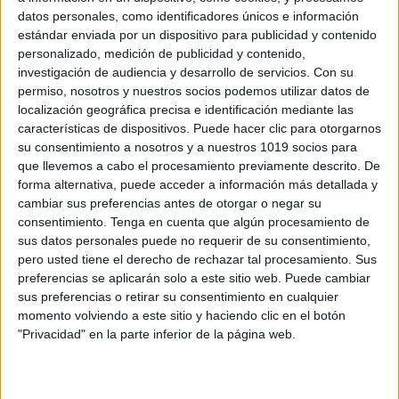
datos personales, como identificadores únicos e información
estándar enviada por un dispositivo para publicidad y contenido
personalizado, medición de publicidad y contenido,
investigación de audiencia y desarrollo de servicios.
Con su
permiso, nosotros y nuestros socios podemos utilizar datos de
localización geográfica precisa e identificación mediante las
Infantil Lámina didáctica el abecedario
características de dispositivos. Puede hacer clic para otorgarnos
su consentimiento a nosotros y a nuestros 1019 socios para
Publicado el 16 mayo, 2026
que llevemos a cabo el procesamiento previamente descrito. De
El abecedario es uno de los primeros grandes
forma alternativa, puede acceder a información más detallada y
aprendizajes en Infantil. Reconocer las letras,
cambiar sus preferencias antes de otorgar o negar su
consentimiento.
Tenga en cuenta que algún procesamiento de
relacionarlas con imágenes y escuchar su sonido
sus datos personales puede no requerir de su consentimiento,
ayuda a los niños y niñas a iniciarse en […]
pero usted tiene el derecho de rechazar tal procesamiento. Sus
preferencias se aplicarán solo a este sitio web. Puede cambiar
SEGUIR LEYENDO
sus preferencias o retirar su consentimiento en cualquier
momento volviendo a este sitio y haciendo clic en el botón
"Privacidad" en la parte inferior de la página web.