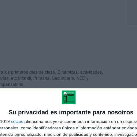
a los primeros días de clase. Dinámicas, actividades,
orías, etc Infantil, Primaria, Secundaria, NEE y
mpensatoria
Su privacidad es importante para nosotros
ividades, tutorías y Dinámicas primeros días de clase.
antil, Primaria, Secundaria, NEE y Compensatoria
s 1019
socios
almacenamos y/o accedemos a información en un disposit
sonales, como identificadores únicos e información estándar enviada 
ntenido personalizado, medición de publicidad y contenido, investigaci