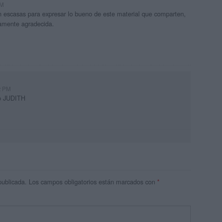
PM
n escasas para expresar lo bueno de este material que comparten,
namente agradecida.
22 PM
io JUDITH
publicada.
Los campos obligatorios están marcados con
*