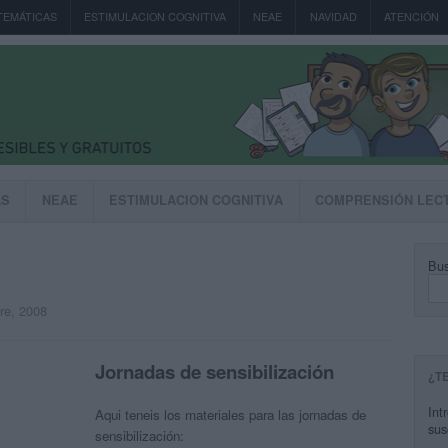
TEMÁTICAS
ESTIMULACION COGNITIVA
NEAE
NAVIDAD
ATENCIÓN
AS
NEAE
ESTIMULACION COGNITIVA
COMPRENSIÓN LEC
Bus
bre, 2008
Jornadas de sensibilización
¿T
Int
Aqui teneis los materiales para las jornadas de
sus
sensibilización: