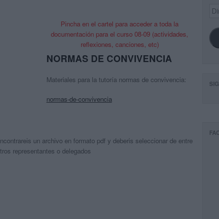
Dir
de
Pincha en el cartel para acceder a toda la
ema
documentación para el curso 08-09 (actividades,
reflexiones, canciones, etc)
NORMAS DE CONVIVENCIA
Materiales para la tutoría normas de convivencia:
SI
normas-de-convivencia
FA
ncontrareis un archivo en formato pdf y deberis seleccionar de entre
stros representantes o delegados