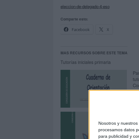
eleccion-de-delegado-4-eso
Comparte esto:
Facebook
X
MAS RECURSOS SOBRE ESTE TEMA
Tutorías iniciales primaria
Par
tut
Co
Act
Inf
Nosotros y nuestro
procesamos datos per
para publicidad y co