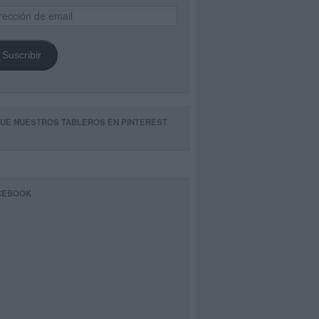
ección
il
Suscribir
GUE NUESTROS TABLEROS EN PINTEREST
CEBOOK