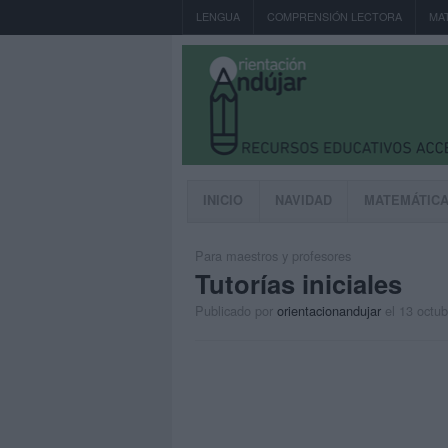
LENGUA
COMPRENSIÓN LECTORA
MA
INICIO
NAVIDAD
MATEMÁTIC
Para maestros y profesores
Tutorías iniciales
Publicado por
orientacionandujar
el 13 octu