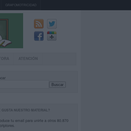
GRAFOMOTRICIDAD
TORA
ATENCIÓN
car
Buscar
E GUSTA NUESTRO MATERIAL?
roduce tu email para unirte a otros 80.870
criptores.