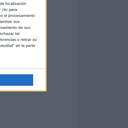
de localización
 clic para
bo el procesamiento
cambiar sus
esamiento de sus
echazar tal
erencias o retirar su
vacidad" en la parte