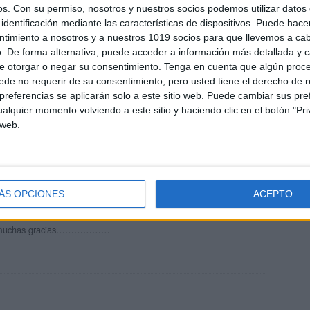
os.
Con su permiso, nosotros y nuestros socios podemos utilizar datos 
identificación mediante las características de dispositivos. Puede hacer
ntimiento a nosotros y a nuestros 1019 socios para que llevemos a ca
. De forma alternativa, puede acceder a información más detallada y 
e otorgar o negar su consentimiento.
Tenga en cuenta que algún proc
andujar
de no requerir de su consentimiento, pero usted tiene el derecho de r
o un blog, es la apuesta personal de dos profesores Ginés y
referencias se aplicarán solo a este sitio web. Puede cambiar sus pref
areja, son los encargados de los contenidos que encontramos
alquier momento volviendo a este sitio y haciendo clic en el botón "Pri
 vuelcan la mayor parte del tiempo, que sus tareas como docentes, y
 web.
verano les permite.
ÁS OPCIONES
ACEPTO
:06 AM
rial muchas gracias………………