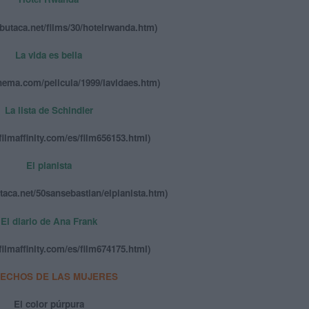
abutaca.net/films/30/hotelrwanda.htm)
La vida es bella
inema.com/pelicula/1999/lavidaes.htm)
La lista de Schindler
filmaffinity.com/es/film656153.html)
El pianista
taca.net/50sansebastian/elpianista.htm)
El diario de Ana Frank
filmaffinity.com/es/film674175.html)
ECHOS DE LAS MUJERES
El color púrpura