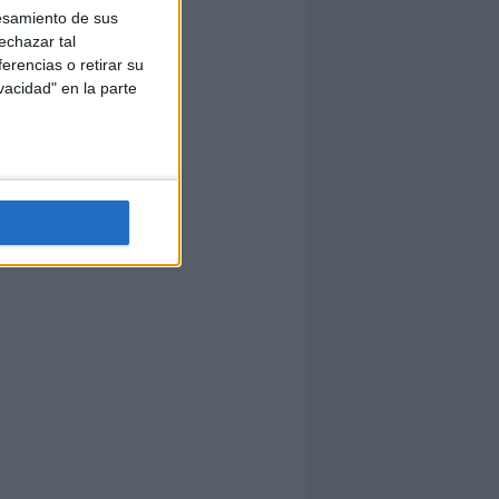
esamiento de sus
echazar tal
erencias o retirar su
vacidad" en la parte