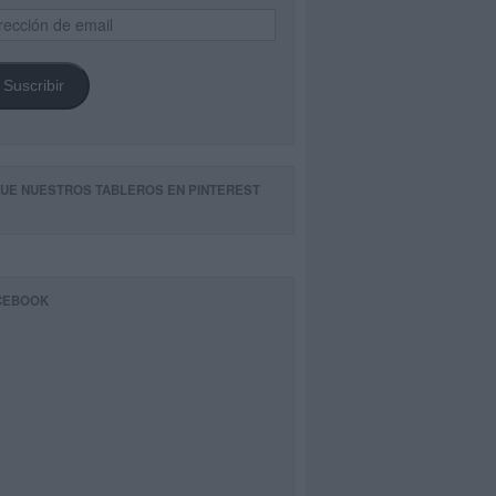
ección
il
Suscribir
GUE NUESTROS TABLEROS EN PINTEREST
CEBOOK