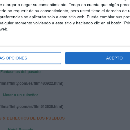
filmaffinity.com/es/film313248.html)
e otorgar o negar su consentimiento.
Tenga en cuenta que algún proc
de no requerir de su consentimiento, pero usted tiene el derecho de r
Pena de muerte
referencias se aplicarán solo a este sitio web. Puede cambiar sus pref
alquier momento volviendo a este sitio y haciendo clic en el botón "Pri
w.fox.es/dvd/penademuerte/10690/)
 web.
El verdugo
filmaffinity.com/es/film411856.html)
ÁS OPCIONES
ACEPTO
RACISMO
Fantasmas del pasado
filmaffinity.com/es/film483922.html)
Matar a un ruiseñor
filmaffinity.com/es/film513636.html)
S & DERECHOS DE LOS PUEBLOS
Hotel Rwanda