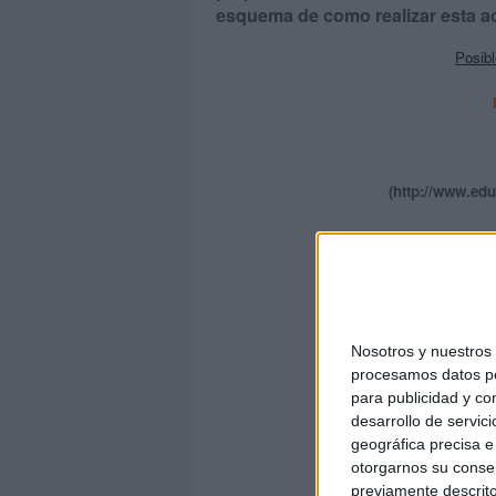
esquema de como realizar esta ac
Posib
(http://www.edua
(http://www.la
Nosotros y nuestro
(http://www.
procesamos datos per
para publicidad y co
desarrollo de servici
geográfica precisa e 
otorgarnos su conse
previamente descrito