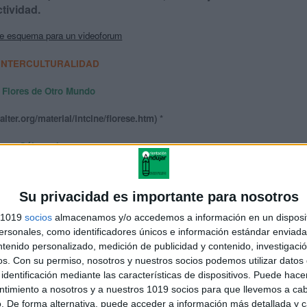
tividad.
le esquema para un videoforum
INTERCULTURALIDAD
Flores de Otro Mundo
lter.org/material/intcine/florese.htm) *
Sólo un beso
butaca.net/54berlinale/aefondkiss.htm)
Su privacidad es importante para nosotros
Poniente
s 1019
socios
almacenamos y/o accedemos a información en un disposit
labutaca.net/films/11/poniente.htm)
sonales, como identificadores únicos e información estándar enviada 
ntenido personalizado, medición de publicidad y contenido, investigaci
PENA DE MUERTE
os.
Con su permiso, nosotros y nuestros socios podemos utilizar datos 
identificación mediante las características de dispositivos. Puede hacer
¡Quiero vivir!
ntimiento a nosotros y a nuestros 1019 socios para que llevemos a ca
. De forma alternativa, puede acceder a información más detallada y 