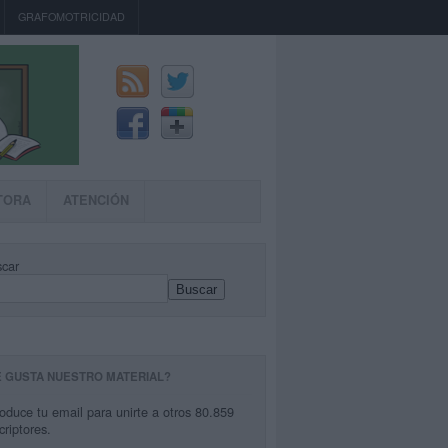
GRAFOMOTRICIDAD
TORA
ATENCIÓN
car
Buscar
E GUSTA NUESTRO MATERIAL?
roduce tu email para unirte a otros 80.859
criptores.