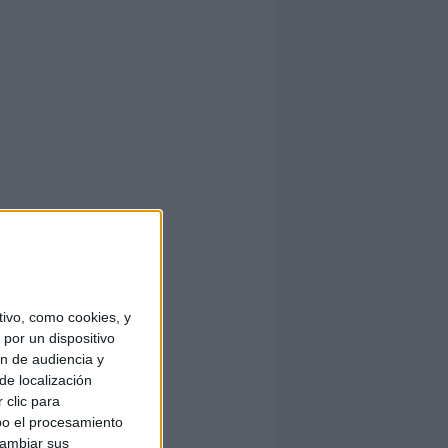
ivo, como cookies, y
por un dispositivo
ón de audiencia y
de localización
 clic para
bo el procesamiento
cambiar sus