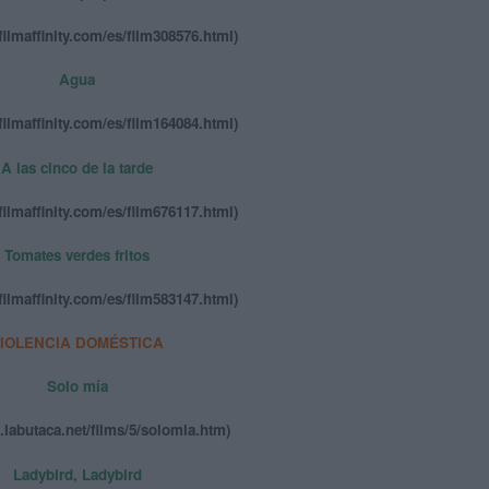
filmaffinity.com/es/film308576.html)
Agua
filmaffinity.com/es/film164084.html)
A las cinco de la tarde
filmaffinity.com/es/film676117.html)
Tomates verdes fritos
filmaffinity.com/es/film583147.html)
IOLENCIA DOMÉSTICA
Solo mía
.labutaca.net/films/5/solomia.htm)
Ladybird, Ladybird