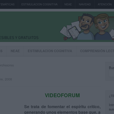
TEMÁTICAS
ESTIMULACION COGNITIVA
NEAE
NAVIDAD
ATENCIÓN
AS
NEAE
ESTIMULACION COGNITIVA
COMPRENSIÓN LEC
rofesores
Bus
bre, 2008
VIDEOFORUM
¿T
Int
Se trata de fomentar el espíritu crítico,
sus
generando unos elementos base que, a