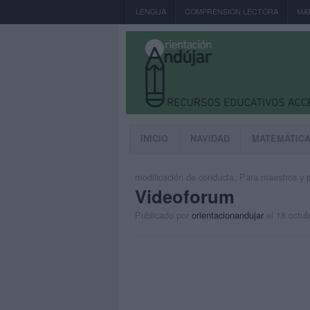
LENGUA
COMPRENSIÓN LECTORA
MA
INICIO
NAVIDAD
MATEMÁTIC
modificación de conducta
,
Para maestros y p
Videoforum
Publicado por
orientacionandujar
el 18 octu