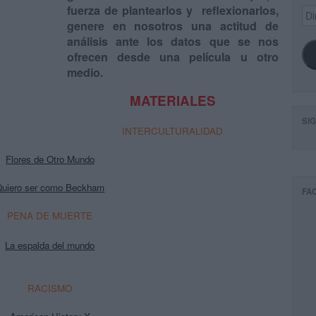
fuerza de plantearlos y reflexionarlos,
Dir
de
genere en nosotros una actitud de
ema
análisis ante los datos que se nos
ofrecen desde una película u otro
medio.
MATERIALES
SI
INTERCULTURALIDAD
Flores de Otro Mundo
Quiero ser como Beckham
FA
PENA DE MUERTE
La espalda del mundo
RACISMO