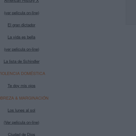
American History X
(ver pelicula on-line)
El gran dictador
La vida es bella
(ver pelicula on-line
)
La lista de Schindler
VIOLENCIA DOMÉSTICA
Te doy mis ojos
BREZA & MARGINACIÓN
Los lunes al sol
(Ver pelicula on-line)
Ciudad de Dios