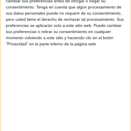
cambiar sus preferencias antes de otorgar o negar su
consentimiento.
Tenga en cuenta que algún procesamiento de
sus datos personales puede no requerir de su consentimiento,
MAS RECURSOS SOBRE ESTE TEMA
pero usted tiene el derecho de rechazar tal procesamiento. Sus
Educación
preferencias se aplicarán solo a este sitio web. Puede cambiar
especial (#5)
sus preferencias o retirar su consentimiento en cualquier
momento volviendo a este sitio y haciendo clic en el botón
Educación
"Privacidad" en la parte inferior de la página web.
especial (#4)
Educación
especial (#6)
Acerca de orientacionandujar
Orientación Andújar no es solo un blog, es la apuesta
personal de dos profesores Ginés y Maribel, que
además de ser pareja, son los encargados de los
contenidos que encontramos dentro del blog y en el