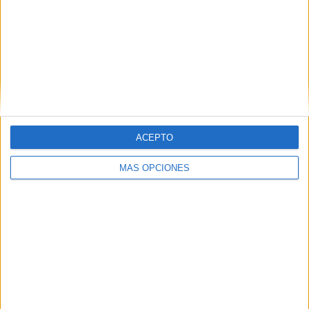
Nombre
*
Correo electrónico
*
ACEPTO
Web
MÁS OPCIONES
Recibir un correo electrónico con los siguientes
comentarios a esta entrada.
Recibir un correo electrónico con cada nueva
entrada.