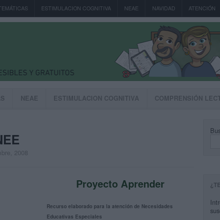
TEMÁTICAS
ESTIMULACION COGNITIVA
NEAE
NAVIDAD
ATENCIÓN
AS
NEAE
ESTIMULACION COGNITIVA
COMPRENSIÓN LEC
Bus
NEE
mbre, 2008
Proyecto Aprender
¿T
Int
Recurso elaborado para la atención de Necesidades
sus
Educativas Especiales