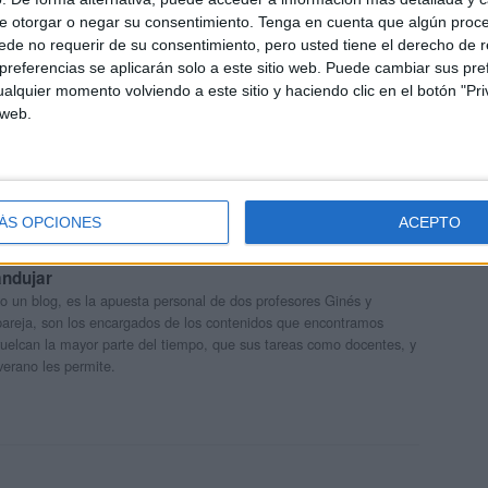
e otorgar o negar su consentimiento.
Tenga en cuenta que algún proc
de no requerir de su consentimiento, pero usted tiene el derecho de r
referencias se aplicarán solo a este sitio web. Puede cambiar sus pref
ursos para trabajar las habilidades sociales en clase Todas
alquier momento volviendo a este sitio y haciendo clic en el botón "Pri
 etapas
 web.
ÁS OPCIONES
ACEPTO
andujar
o un blog, es la apuesta personal de dos profesores Ginés y
areja, son los encargados de los contenidos que encontramos
 vuelcan la mayor parte del tiempo, que sus tareas como docentes, y
verano les permite.