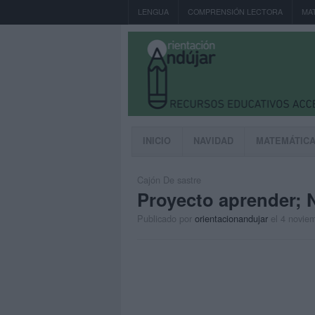
LENGUA
COMPRENSIÓN LECTORA
MA
INICIO
NAVIDAD
MATEMÁTIC
Cajón De sastre
Proyecto aprender; 
Publicado por
orientacionandujar
el 4 novie