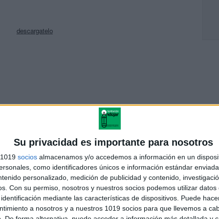
descargatelo
rcicios de Ortografía para Primaria
Su privacidad es importante para nosotros
s 1019
socios
almacenamos y/o accedemos a información en un disposit
sonales, como identificadores únicos e información estándar enviada 
ntenido personalizado, medición de publicidad y contenido, investigaci
torias Interactivas para Aprender Inglés en Primaria
os.
Con su permiso, nosotros y nuestros socios podemos utilizar datos 
identificación mediante las características de dispositivos. Puede hacer
ntimiento a nosotros y a nuestros 1019 socios para que llevemos a ca
. De forma alternativa, puede acceder a información más detallada y 