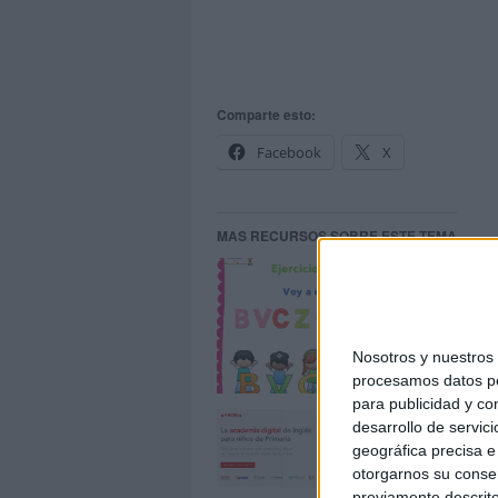
Comparte esto:
Facebook
X
MAS RECURSOS SOBRE ESTE TEMA
Eje
Nosotros y nuestro
procesamos datos per
para publicidad y co
His
desarrollo de servici
geográfica precisa e 
otorgarnos su conse
previamente descrito