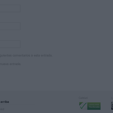
siguientes comentarios a esta entrada.
 nueva entrada.
Calidad:
L
 arriba
rved