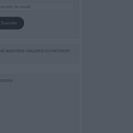
ección
il
Suscribir
GUE NUESTROS TABLEROS EN PINTEREST
CEBOOK