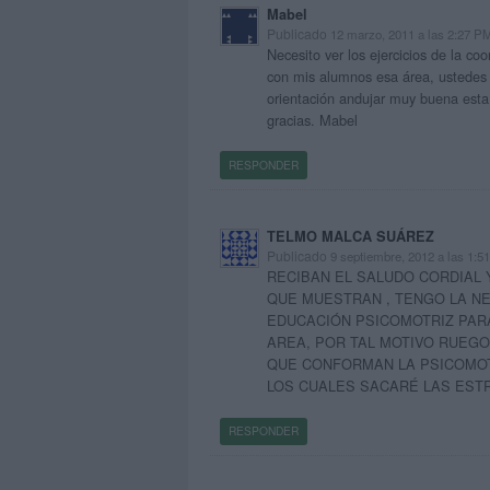
Mabel
Publicado
12 marzo, 2011 a las 2:27 P
Necesito ver los ejercicios de la co
con mis alumnos esa área, ustedes
orientación andujar muy buena esta
gracias. Mabel
RESPONDER
TELMO MALCA SUÁREZ
Publicado
9 septiembre, 2012 a las 1:5
RECIBAN EL SALUDO CORDIAL 
QUE MUESTRAN , TENGO LA N
EDUCACIÓN PSICOMOTRIZ PARA
AREA, POR TAL MOTIVO RUEG
QUE CONFORMAN LA PSICOMOT
LOS CUALES SACARÉ LAS EST
RESPONDER