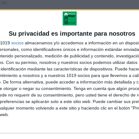
8 PM
Su privacidad es importante para nosotros
s 1019
socios
almacenamos y/o accedemos a información en un disposit
sonales, como identificadores únicos e información estándar enviada 
 pxicomotricidad es fundamental, para el desarrollo de los niños y
ntenido personalizado, medición de publicidad y contenido, investigaci
uier dificultad que presenten, y trabajar la estinulación adecuada
os.
Con su permiso, nosotros y nuestros socios podemos utilizar datos 
identificación mediante las características de dispositivos. Puede hacer
 Bogotá.
ntimiento a nosotros y a nuestros 1019 socios para que llevemos a ca
. De forma alternativa, puede acceder a información más detallada y 
e otorgar o negar su consentimiento.
Tenga en cuenta que algún proc
de no requerir de su consentimiento, pero usted tiene el derecho de r
referencias se aplicarán solo a este sitio web. Puede cambiar sus pref
alquier momento volviendo a este sitio y haciendo clic en el botón "Pri
 web.