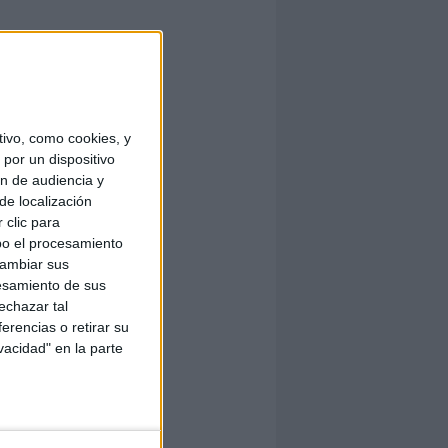
ivo, como cookies, y
por un dispositivo
ón de audiencia y
de localización
 clic para
bo el procesamiento
cambiar sus
esamiento de sus
echazar tal
erencias o retirar su
vacidad" en la parte