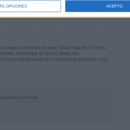
buscando actividades de coordinación visomotriz, pero no puedo
que proponéis. ¿Podriáis darme una solución? Gracias.
ÁS OPCIONES
ACEPTO
O CONTAR CON ESTAS AYUDAS,TENGO UNA INSTITUCIÒN
NCIONAL (SINDROME DE DOWN, PARÀLISIS
TUALES,PROBLEMAS DE APRENDIZAJE,RETARDO LEVE).
M
 y besitos a tus chicos