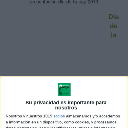
presentacion-dia-de-la-paz-2010
Dia
de
la
PAZ; Presentacion-2
Su privacidad es importante para
nosotros
Nosotros y nuestros 1019
socios
almacenamos y/o accedemos
a información en un dispositivo, como cookies, y procesamos