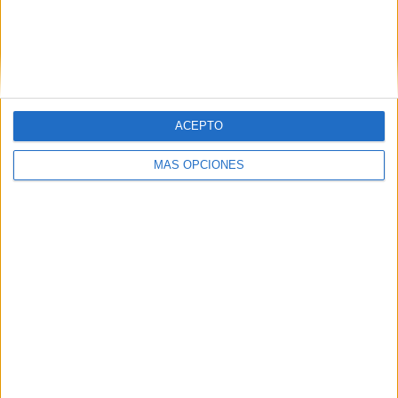
Realizada sobre frases y definiciones de la palabra
Paz
. La dejamos
totalmente editabe
para que la
dejéis a vuestro gusto y pongáis la música y el logo
de vuestro cole
.
ACEPTO
MÁS OPCIONES