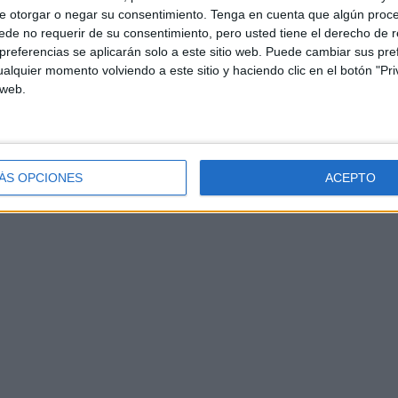
e otorgar o negar su consentimiento.
Tenga en cuenta que algún proc
e fonemas en la sílaba inicial-2 (fonema l)
de no requerir de su consentimiento, pero usted tiene el derecho de r
referencias se aplicarán solo a este sitio web. Puede cambiar sus pref
alquier momento volviendo a este sitio y haciendo clic en el botón "Pri
 web.
ÁS OPCIONES
ACEPTO
ntificación de fonemas sílaba inicial