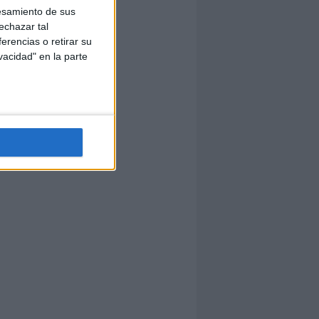
esamiento de sus
echazar tal
erencias o retirar su
vacidad" en la parte