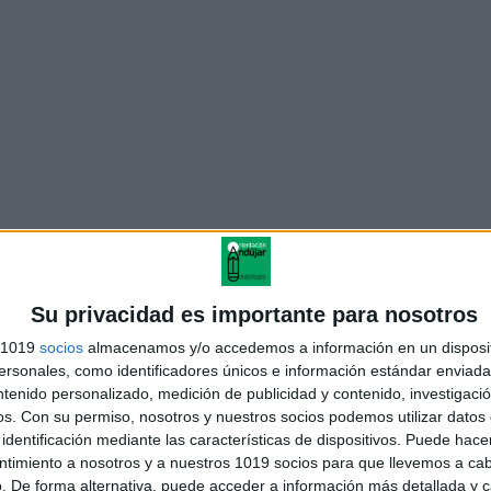
Su privacidad es importante para nosotros
scargate la ficha en PDF
s 1019
socios
almacenamos y/o accedemos a información en un disposit
sonales, como identificadores únicos e información estándar enviada 
emas en la sílaba inicial-3 (fonema p)
(5fichas)
ntenido personalizado, medición de publicidad y contenido, investigaci
os.
Con su permiso, nosotros y nuestros socios podemos utilizar datos 
cagate las fichas anteriores
identificación mediante las características de dispositivos. Puede hacer
ntimiento a nosotros y a nuestros 1019 socios para que llevemos a ca
e fonemas en la sílaba inicial-1 (fonema l)
. De forma alternativa, puede acceder a información más detallada y 