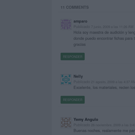
11 COMMENTS
amparo
Publicado
7 junio, 2009 a las 11:26 AM
Hola soy maestra de audición y len
donde puedo encontrar fichas para tra
gracias
RESPONDER
Nelly
Publicado
21 agosto, 2009 a las 4:37 A
Excelente, los materiales, recien l
RESPONDER
Yemy Angulo
Publicado
26 noviembre, 2009 a las 3:
Buenas noches, realamente me pare