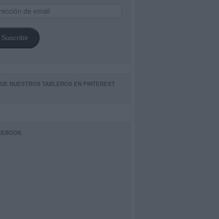
ección
il
Suscribir
GUE NUESTROS TABLEROS EN PINTEREST
CEBOOK