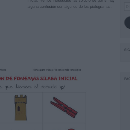
inicial. Hemos introducido las soluciones por si hay
Dir
alguna confusión con algunos de los pictogramas.
de
ema
SI
FA