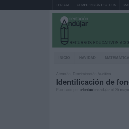
LENGUA
COMPRENSIÓN LECTORA
MA
INICIO
NAVIDAD
MATEMÁTIC
Atención
,
Discriminación Auditiva
Identificación de fon
Publicado por
orientacionandujar
el 29 mayo