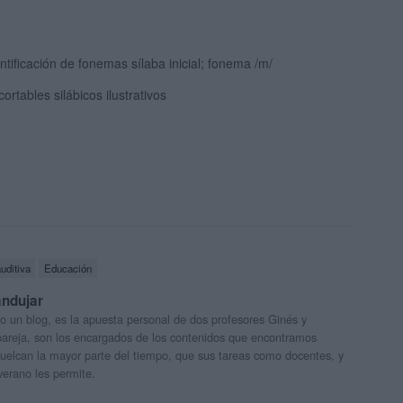
ntificación de fonemas sílaba inicial; fonema /m/
ortables silábicos ilustrativos
uditiva
Educación
andujar
o un blog, es la apuesta personal de dos profesores Ginés y
areja, son los encargados de los contenidos que encontramos
 vuelcan la mayor parte del tiempo, que sus tareas como docentes, y
verano les permite.