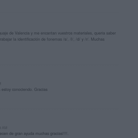
guaje de Valencia y me encantan vuestros materiales, queria saber
bajar la identificación de fonemas /s/, /l/, /d/ y /r/. Muchas
M
os estoy conociendo. Gracias
43 AM
cen de gran ayuda muchas gracias!!!!.