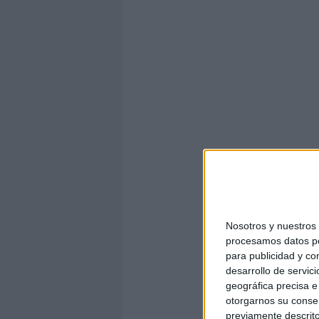
De
Nosotros y nuestro
procesamos datos per
identificación de fon
para publicidad y co
desarrollo de servici
des
geográfica precisa e 
otorgarnos su conse
identificación d
previamente descrito