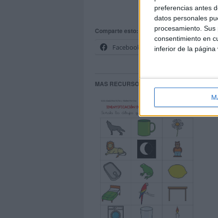
preferencias antes d
identificación d
datos personales pue
procesamiento. Sus p
Comparte esto:
consentimiento en cu
Facebook
X
inferior de la página
MAS RECURSOS SOBRE ESTE TEMA
M
Ide