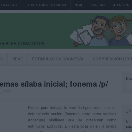
TEMÁTICAS
ESTIMULACION COGNITIVA
NEAE
NAVIDAD
ATENCIÓN
AS
NEAE
ESTIMULACION COGNITIVA
COMPRENSIÓN LEC
Bus
emas sílaba inicial; fonema /p/
, 2009
Fichas para trabajar la habilidad para identificar un
¿T
determinado sonido (fonema) entre otros sonidos
(fonemas) similares que se presentan como
Int
estímulos auditivos. En esta ocasión en la sílaba
sus