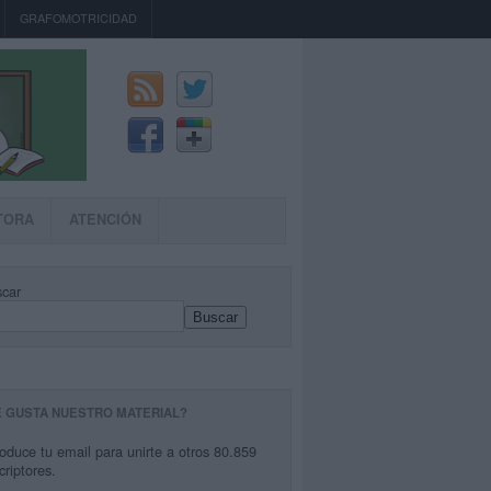
GRAFOMOTRICIDAD
TORA
ATENCIÓN
car
Buscar
E GUSTA NUESTRO MATERIAL?
roduce tu email para unirte a otros 80.859
criptores.