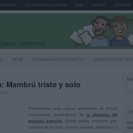
TEMÁTICAS
ESTIMULACION COGNITIVA
NEAE
NAVIDAD
ATENCIÓN
AS
NEAE
ESTIMULACION COGNITIVA
COMPRENSIÓN LEC
Bus
: Mambrú triste y solo
, 2009
Presentamos unas nuevas actividades de lectura
¿T
comprensiva ayudandonos de
la biblioteca del
educared argentina
. Donde podeis encontrar gran
Int
cantidad de lecturas ya sean cuentos, historietas o
sus