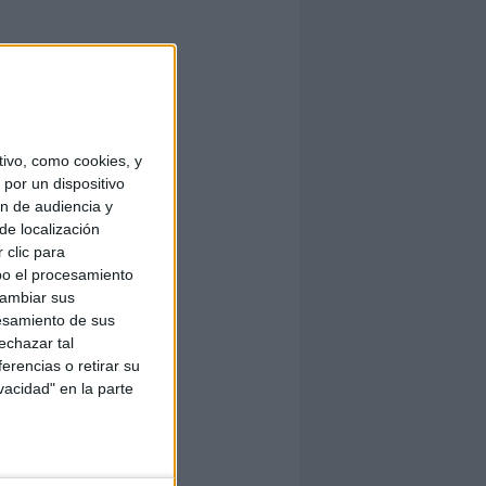
ivo, como cookies, y
por un dispositivo
ón de audiencia y
de localización
 clic para
bo el procesamiento
cambiar sus
esamiento de sus
echazar tal
erencias o retirar su
vacidad" en la parte