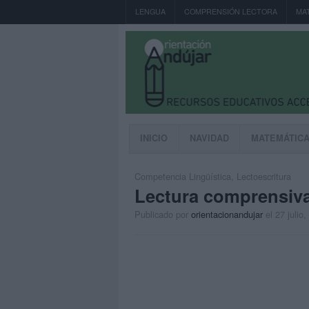
LENGUA
COMPRENSIÓN LECTORA
MA
INICIO
NAVIDAD
MATEMÁTIC
Competencia Lingüística
,
Lectoescritura
Lectura comprensiva
Publicado por
orientacionandujar
el 27 julio