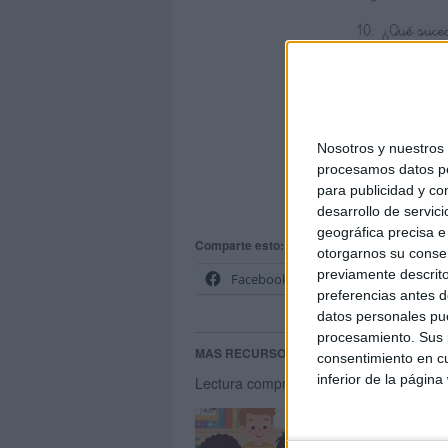
Nosotros y nuestro
DESCARG
procesamos datos per
para publicidad y co
Activida
desarrollo de servici
geográfica precisa e 
Comparte esto:
otorgarnos su conse
previamente descrito
Facebook
X
preferencias antes d
datos personales pue
procesamiento. Sus p
MAS RECURSOS SOBRE ESTE TEMA
consentimiento en cu
inferior de la página
Lectura comprensiva: El monstruo del 
Bon
Pr