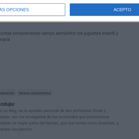
ÁS OPCIONES
ACEPTO
turitas comprensivas campo semántico los juguetes infantil y
maria
ducación
lectura comprensiva
andujar
o un blog, es la apuesta personal de dos profesores Ginés y
areja, son los encargados de los contenidos que encontramos
 vuelcan la mayor parte del tiempo, que sus tareas como docentes, y
verano les permite.