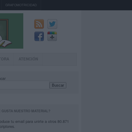
GRAFOMOTRICIDAD
TORA
ATENCIÓN
car
Buscar
E GUSTA NUESTRO MATERIAL?
roduce tu email para unirte a otros 80.871
criptores.