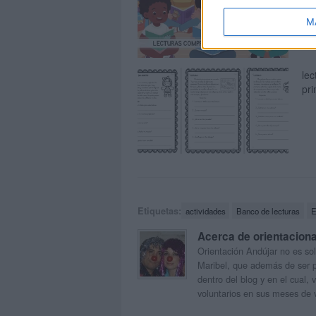
M
lec
pri
Etiquetas:
actividades
Banco de lecturas
E
Acerca de orientacion
Orientación Andújar no es sol
Maribel, que además de ser p
dentro del blog y en el cual,
voluntarios en sus meses de 