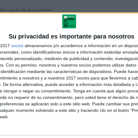
Su privacidad es importante para nosotros
s 1017
socios
almacenamos y/o accedemos a información en un disposit
ATE LAS ACTIVIDADES EN PDF
sonales, como identificadores únicos e información estándar enviada 
ntenido personalizado, medición de publicidad y contenido, investigaci
des lectura comprensiva MAMBRÚ
os.
Con su permiso, nosotros y nuestros socios podemos utilizar datos 
identificación mediante las características de dispositivos. Puede hacer
ntimiento a nosotros y a nuestros 1017 socios para que llevemos a ca
. De forma alternativa, puede acceder a información más detallada y 
e otorgar o negar su consentimiento.
Tenga en cuenta que algún proc
de no requerir de su consentimiento, pero usted tiene el derecho de r
referencias se aplicarán solo a este sitio web. Puede cambiar sus pref
alquier momento volviendo a este sitio y haciendo clic en el botón "Pri
 web.
agua
itas lecturas comprensivas para los primeros cursos de
imaria, temática «LOS CUENTOS»