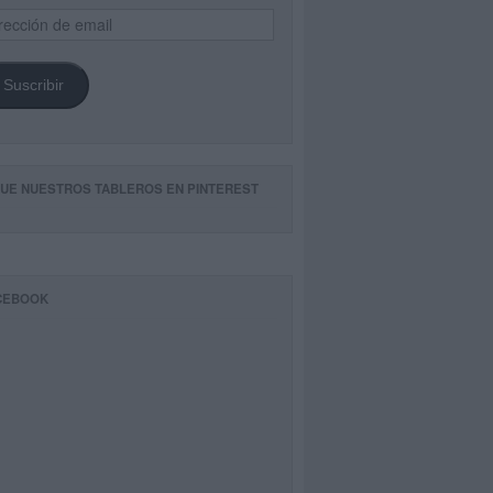
ección
il
Suscribir
GUE NUESTROS TABLEROS EN PINTEREST
CEBOOK