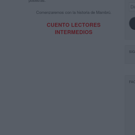
posesías.
Dir
de
Comenzaremos con la historia de Mambrú.
ema
CUENTO LECTORES
INTERMEDIOS
SI
FA