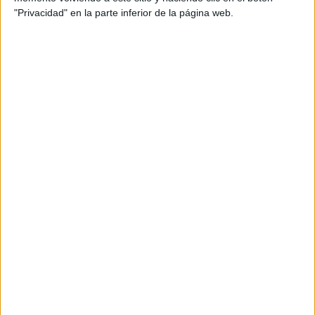
MATEMÁTICAS 1º
"Privacidad" en la parte inferior de la página web.
LENGUA 1º
CONOCIMIENTO DEL MEDIO 1º
EDUCACIÓN ARTÍSTICA 1º
INGLÉS 1º
EDUCACIÓN FÍSICA 1º
2º primaria
MATEMÁTICAS 2º
LENGUA 2º