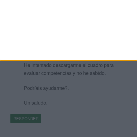
Jesús Campos
Publicado
14 marzo, 2011 a las 6:23 PM
Hola:
Enhorabuena y millones de gracias por
vuestro trabajo y por vuestra generosidad.
He intentado descargarme el cuadro para
evaluar competencias y no he sabido.
Podríais ayudarme?.
Un saludo.
RESPONDER