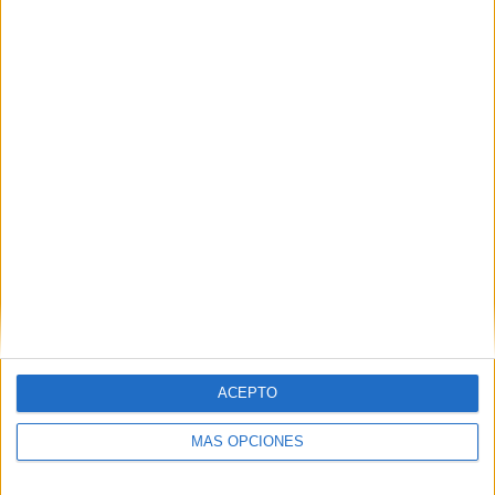
proceso y no conseguido.
RESPONDER
manoli
Publicado
21 marzo, 2012 a las 4:44 PM
hola. gracias por vuestra ayuda, vuestro
conocimiento y vuestro interés. tengo el
mismo problema que mis compañeros.
soy manoli, de huelva y me gustaria
bajarme las tablas de primaria pero no
puedo. ¿Sería mucho pedir que me la
enviaseis a mi correo? Gracias de
nuevo
ACEPTO
RESPONDER
MÁS OPCIONES