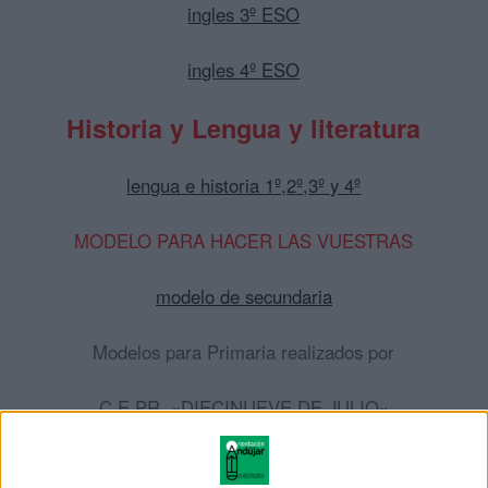
ingles 3º ESO
ingles 4º ESO
Historia y Lengua y literatura
lengua e historia 1º,2º,3º y 4º
MODELO PARA HACER LAS VUESTRAS
modelo de secundaria
Modelos para Primaria realizados por
C.E.PR. «DIECINUEVE DE JULIO»
Bailén (Jaén)