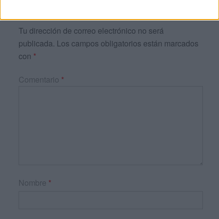
DEJA UNA RESPUESTA
Tu dirección de correo electrónico no será
publicada.
Los campos obligatorios están marcados
con
*
Comentario
*
Nombre
*