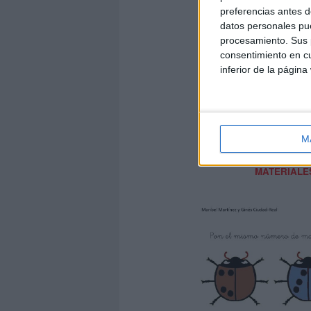
preferencias antes d
datos personales pue
procesamiento. Sus p
consentimiento en cu
inferior de la página
DECARGATE L
M
fichas de
MATERIALE