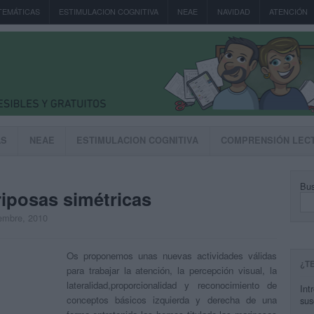
TEMÁTICAS
ESTIMULACION COGNITIVA
NEAE
NAVIDAD
ATENCIÓN
AS
NEAE
ESTIMULACION COGNITIVA
COMPRENSIÓN LEC
Bus
riposas simétricas
iembre, 2010
Os proponemos unas nuevas actividades válidas
¿T
para trabajar la atención, la percepción visual, la
lateralidad,proporcionalidad y reconocimiento de
Int
conceptos básicos izquierda y derecha de una
sus