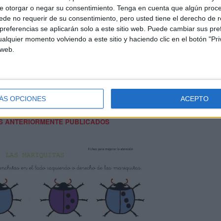
e otorgar o negar su consentimiento.
Tenga en cuenta que algún proc
de no requerir de su consentimiento, pero usted tiene el derecho de r
referencias se aplicarán solo a este sitio web. Puede cambiar sus pref
alquier momento volviendo a este sitio y haciendo clic en el botón "Pri
 web.
A FICHA DE RECOMPENSA EN PDF
ÁS OPCIONES
ACEPTO
 recompensa-mariposas simétricas
S ANTERIORMENTE PUBLICADOS