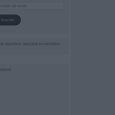
ección
il
Suscribir
GUE NUESTROS TABLEROS EN PINTEREST
CEBOOK