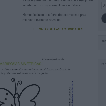
forma entretenida las hemos titulado las mariposas
Dir
simétricas. Son muy sencillitas de trabajar.
de
ema
Hemos incluido una ficha de recompensa para
motivar a nuestros alumnos.
EJEMPLO DE LAS ACTIVIDADES
SI
FA