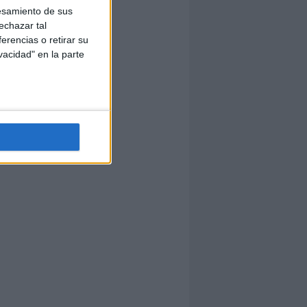
esamiento de sus
echazar tal
erencias o retirar su
vacidad" en la parte