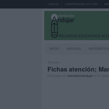
LENGUA
COMPRENSIÓN LECTORA
MA
INICIO
NAVIDAD
MATEMÁTIC
Atención
Fichas atención; Ma
Publicado por
orientacionandujar
el 21 sept