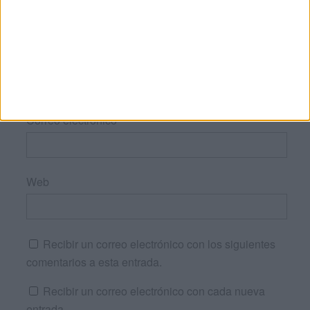
Nombre
*
Correo electrónico
*
Web
Recibir un correo electrónico con los siguientes
comentarios a esta entrada.
Recibir un correo electrónico con cada nueva
entrada.