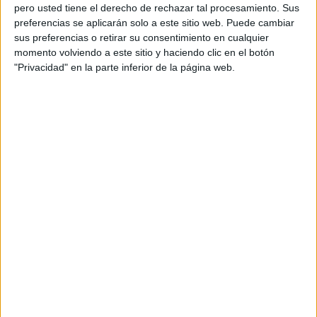
pero usted tiene el derecho de rechazar tal procesamiento. Sus
preferencias se aplicarán solo a este sitio web. Puede cambiar
sus preferencias o retirar su consentimiento en cualquier
momento volviendo a este sitio y haciendo clic en el botón
Acerca de orientacionandujar
"Privacidad" en la parte inferior de la página web.
Orientación Andújar no es solo un blog, es la apuesta
personal de dos profesores Ginés y Maribel, que
además de ser pareja, son los encargados de los
contenidos que encontramos dentro del blog y en el
cual, vuelcan la mayor parte del tiempo, que sus tareas
como docentes, y voluntarios en sus meses de verano
les permite.
DEJA UNA RESPUESTA
Tu dirección de correo electrónico no será
publicada.
Los campos obligatorios están marcados