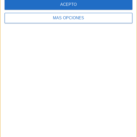
ACEPTO
MÁS OPCIONES
Buscar
Buscar
¿TE GUSTA NUESTRO MATERIAL?
Introduce tu email para unirte a otros
80.852 suscriptores.