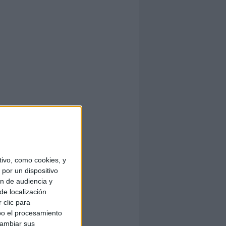
ivo, como cookies, y
por un dispositivo
ón de audiencia y
de localización
 clic para
bo el procesamiento
cambiar sus