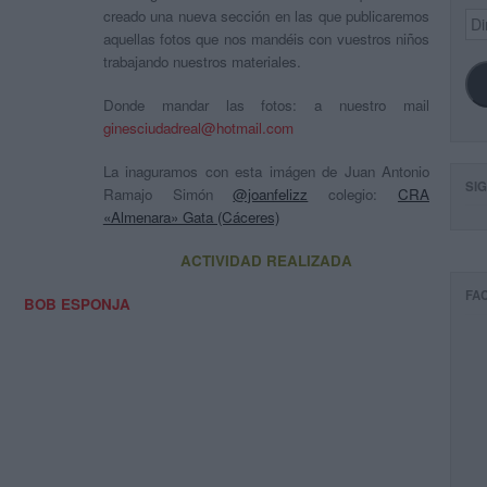
creado una nueva sección en las que publicaremos
Dir
de
aquellas fotos que nos mandéis con vuestros niños
ema
trabajando nuestros materiales.
Donde mandar las fotos: a nuestro mail
ginesciudadreal@hotmail.com
La inaguramos con esta imágen de Juan Antonio
SI
Ramajo Simón
@joanfelizz
colegio:
CRA
«Almenara» Gata (Cáceres)
ACTIVIDAD REALIZADA
FA
BOB ESPONJA