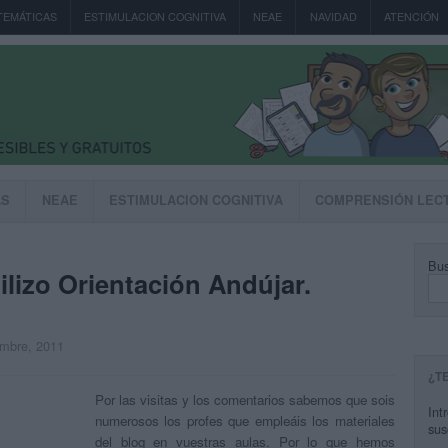
TEMÁTICAS
ESTIMULACION COGNITIVA
NEAE
NAVIDAD
ATENCIÓN
AS
NEAE
ESTIMULACION COGNITIVA
COMPRENSIÓN LEC
Bus
ilizo Orientación Andújar.
embre, 2011
¿T
Por las visitas y los comentarios sabemos que sois
Int
numerosos los profes que empleáis los materiales
sus
del blog en vuestras aulas. Por lo que hemos