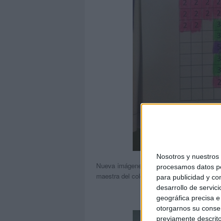
Nosotros y nuestro
Nueva imágenes de Patricia Carolina en t
procesamos datos per
maestra del colegio
Gabriel Pérez Cárcel M
para publicidad y co
desarrollo de servici
geográfica precisa e 
otorgarnos su conse
previamente descrito