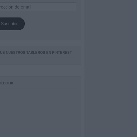
ección
il
Suscribir
GUE NUESTROS TABLEROS EN PINTEREST
CEBOOK