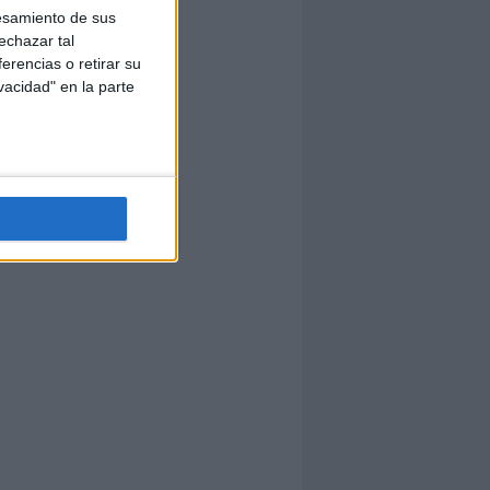
esamiento de sus
echazar tal
erencias o retirar su
vacidad" en la parte