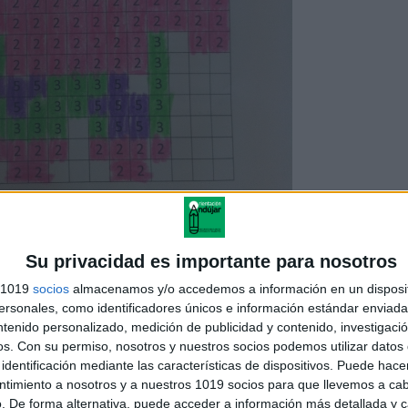
Su privacidad es importante para nosotros
s 1019
socios
almacenamos y/o accedemos a información en un disposit
witter
@NubecitasdeS
creadora del blog
Nubecitas de Sabiduría, y
sonales, como identificadores únicos e información estándar enviada 
urcia
. Trabajando nuestras Mandalas
ntenido personalizado, medición de publicidad y contenido, investigaci
os.
Con su permiso, nosotros y nuestros socios podemos utilizar datos 
ACTIVIDAD REALIZADA
identificación mediante las características de dispositivos. Puede hacer
ntimiento a nosotros y a nuestros 1019 socios para que llevemos a ca
. De forma alternativa, puede acceder a información más detallada y 