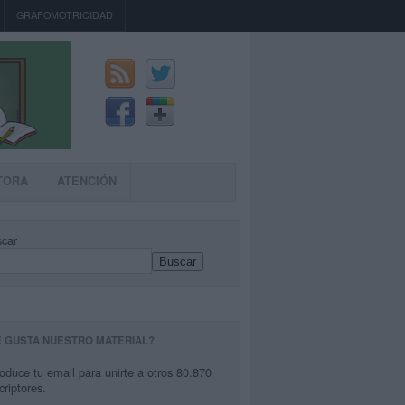
GRAFOMOTRICIDAD
TORA
ATENCIÓN
car
Buscar
E GUSTA NUESTRO MATERIAL?
roduce tu email para unirte a otros 80.870
criptores.