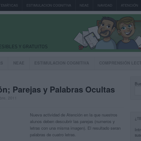
TEMÁTICAS
ESTIMULACION COGNITIVA
NEAE
NAVIDAD
ATENCIÓN
AS
NEAE
ESTIMULACION COGNITIVA
COMPRENSIÓN LEC
Bus
ón; Parejas y Palabras Ocultas
mbre, 2011
Nueva actividad de Atención en la que nuestros
¿T
alunos deben descubrir las parejas (numeros y
letras con una misma imagen). El resultado seran
Int
palabras de cuatro letras.
sus