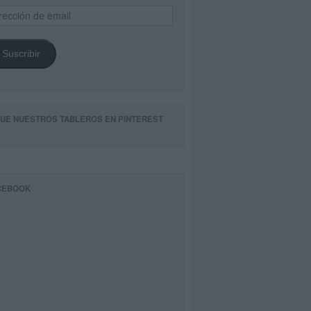
ección
il
Suscribir
GUE NUESTROS TABLEROS EN PINTEREST
CEBOOK