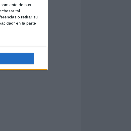
esamiento de sus
echazar tal
erencias o retirar su
vacidad" en la parte