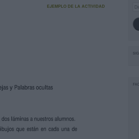
Dir
EJEMPLO DE LA ACTIVIDAD
de
ema
SI
FA