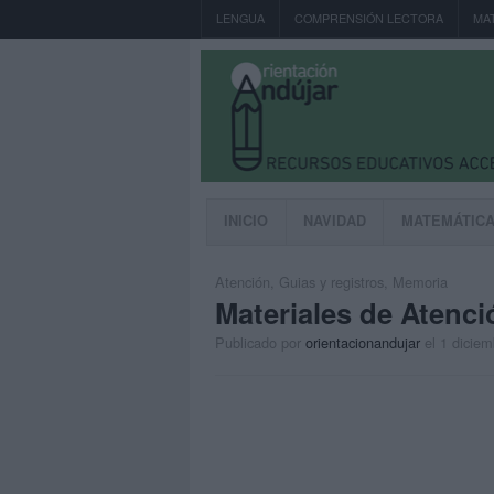
LENGUA
COMPRENSIÓN LECTORA
MA
INICIO
NAVIDAD
MATEMÁTIC
Atención
,
Guias y registros
,
Memoria
Materiales de Atenci
Publicado por
orientacionandujar
el 1 dicie