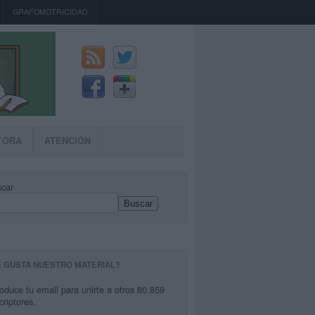
GRAFOMOTRICIDAD
TORA
ATENCIÓN
car
Buscar
E GUSTA NUESTRO MATERIAL?
roduce tu email para unirte a otros 80.859
criptores.