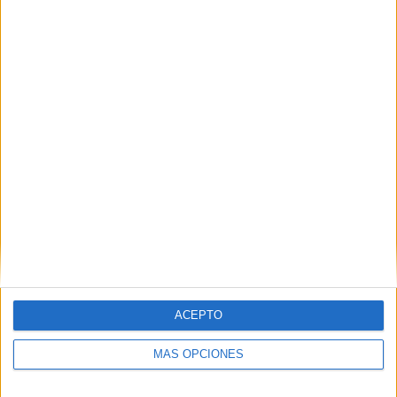
calzoncillos, sujetador.
1 ROPA INTERIOR
2 ROPA INTERIOR
3 ROPA INTERIOR
11.- ANIMALES DE GRANJA:
caballo, cabra,
cerdo, oveja, vaca.
1 ANIMALES DE GRANJA
2 ANIMALES DE GRANJA
ACEPTO
3 ANIMALES DE GRANJA
MÁS OPCIONES
12.- INSTRUMENTOS MUSICALES:
corneta,