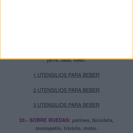
1 COLOREAR
2 COLOREAR
3 COLOREAR
32.- UTENSILIOS PARA BEBER
:
botella, copa,
jarra, taza, vaso.
1 UTENSILIOS PARA BEBER
2 UTENSILIOS PARA BEBER
3 UTENSILIOS PARA BEBER
33.- SOBRE RUEDAS
:
patines, bicicleta,
monopatín, triciclo, moto.