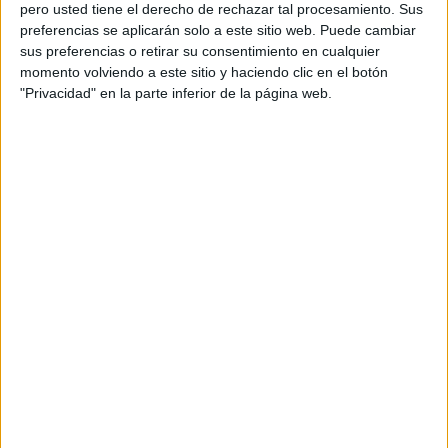
pero usted tiene el derecho de rechazar tal procesamiento. Sus
preferencias se aplicarán solo a este sitio web. Puede cambiar
sus preferencias o retirar su consentimiento en cualquier
momento volviendo a este sitio y haciendo clic en el botón
Acerca de orientacionandujar
"Privacidad" en la parte inferior de la página web.
Orientación Andújar no es solo un blog, es la apuesta
personal de dos profesores Ginés y Maribel, que
además de ser pareja, son los encargados de los
contenidos que encontramos dentro del blog y en el
cual, vuelcan la mayor parte del tiempo, que sus tareas
como docentes, y voluntarios en sus meses de verano
les permite.
DEJA UNA RESPUESTA
Tu dirección de correo electrónico no será
publicada.
Los campos obligatorios están marcados
con
*