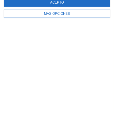
ACEPTO
MÁS OPCIONES
Buscar
Buscar
¿TE GUSTA NUESTRO MATERIAL?
Introduce tu email para unirte a otros
80.867 suscriptores.