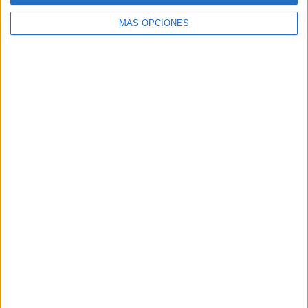
MÁS OPCIONES
Buscar
Buscar
¿TE GUSTA NUESTRO MATERIAL?
Introduce tu email para unirte a otros
80.871 suscriptores.
Dirección