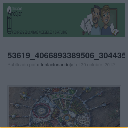
53619_4066893389506_304435
Publicado por
orientacionandujar
el 30 octubre, 2012