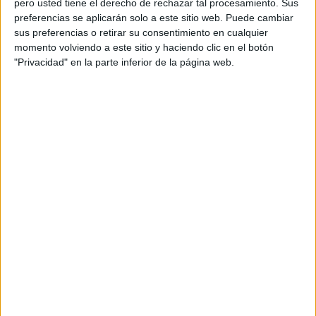
pero usted tiene el derecho de rechazar tal procesamiento. Sus
preferencias se aplicarán solo a este sitio web. Puede cambiar
Acerca de orientacionandujar
sus preferencias o retirar su consentimiento en cualquier
momento volviendo a este sitio y haciendo clic en el botón
Orientación Andújar no es solo un blog, es la apuesta
"Privacidad" en la parte inferior de la página web.
personal de dos profesores Ginés y Maribel, que
además de ser pareja, son los encargados de los
contenidos que encontramos dentro del blog y en el
cual, vuelcan la mayor parte del tiempo, que sus tareas
como docentes, y voluntarios en sus meses de verano
les permite.
DEJA UNA RESPUESTA
Tu dirección de correo electrónico no será
publicada.
Los campos obligatorios están marcados
con
*