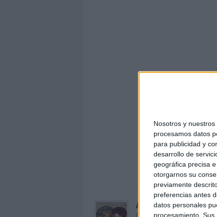
Nosotros y nuestro
procesamos datos per
para publicidad y co
autoi
desarrollo de servici
geográfica precisa e 
otorgarnos su conse
previamente descrito
preferencias antes d
Acerca de orientacion
datos personales pue
Orientación Andújar no es sol
procesamiento. Sus p