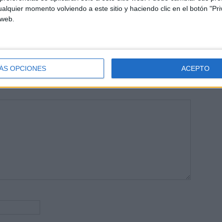
areja, son los encargados de los contenidos que encontramos
alquier momento volviendo a este sitio y haciendo clic en el botón "Pri
 vuelcan la mayor parte del tiempo, que sus tareas como docentes, y
 web.
verano les permite.
ÁS OPCIONES
ACEPTO
publicada.
Los campos obligatorios están marcados con
*