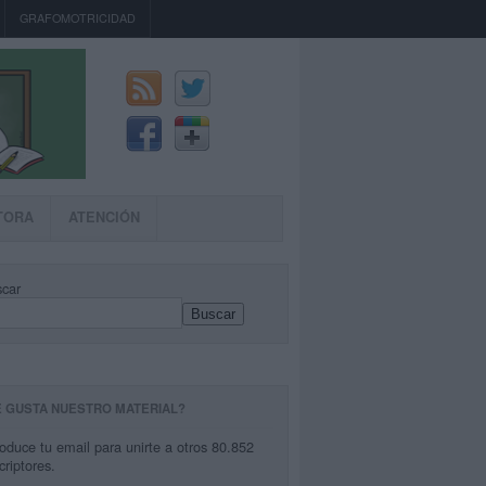
GRAFOMOTRICIDAD
TORA
ATENCIÓN
car
Buscar
E GUSTA NUESTRO MATERIAL?
roduce tu email para unirte a otros 80.852
criptores.