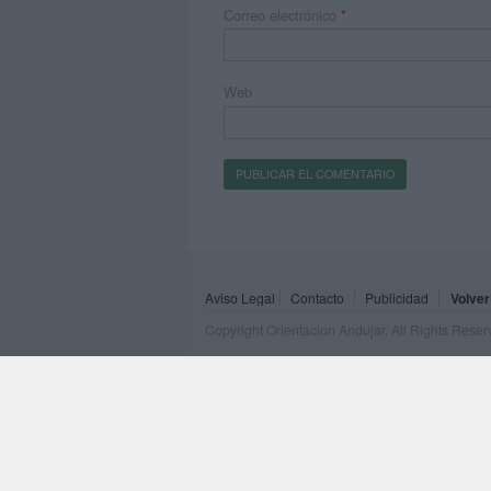
Correo electrónico
*
Web
Aviso Legal
Contacto
Publicidad
Volver
Copyright Orientacion Andujar. All Rights Rese