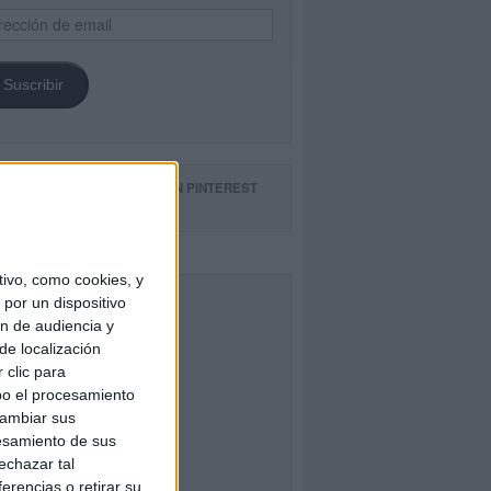
ección
il
Suscribir
GUE NUESTROS TABLEROS EN PINTEREST
ivo, como cookies, y
CEBOOK
por un dispositivo
ón de audiencia y
de localización
 clic para
bo el procesamiento
cambiar sus
esamiento de sus
echazar tal
erencias o retirar su