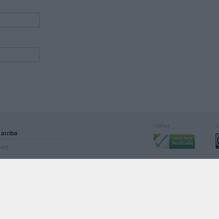
Calidad:
L
 arriba
rved