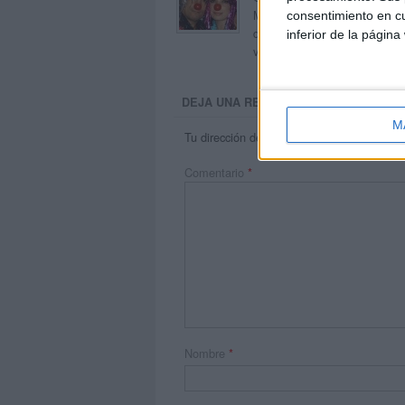
Maribel, que además de ser p
consentimiento en cu
dentro del blog y en el cual,
inferior de la página
voluntarios en sus meses de 
DEJA UNA RESPUESTA
M
Tu dirección de correo electrónico no será 
Comentario
*
Nombre
*