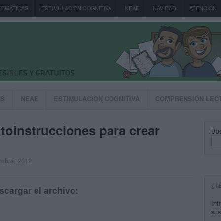
TEMÁTICAS
ESTIMULACION COGNITIVA
NEAE
NAVIDAD
ATENCIÓN
AS
NEAE
ESTIMULACION COGNITIVA
COMPRENSIÓN LEC
toinstrucciones para crear
Bus
embre, 2012
¿T
scargar el archivo:
Int
sus