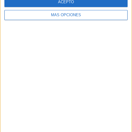
ACEPTO
MÁS OPCIONES
Buscar
Buscar
¿TE GUSTA NUESTRO MATERIAL?
Introduce tu email para unirte a otros
80.870 suscriptores.