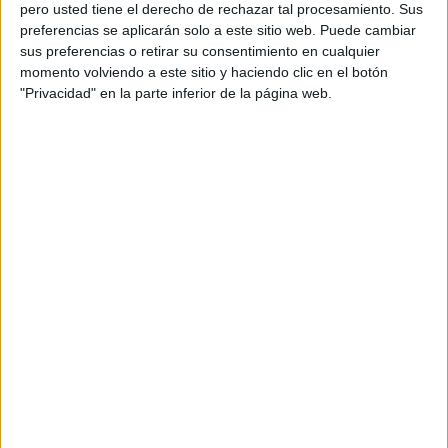
pero usted tiene el derecho de rechazar tal procesamiento. Sus
preferencias se aplicarán solo a este sitio web. Puede cambiar
sus preferencias o retirar su consentimiento en cualquier
momento volviendo a este sitio y haciendo clic en el botón
Acerca de orientacionandujar
"Privacidad" en la parte inferior de la página web.
Orientación Andújar no es solo un blog, es la apuesta
personal de dos profesores Ginés y Maribel, que
además de ser pareja, son los encargados de los
contenidos que encontramos dentro del blog y en el
cual, vuelcan la mayor parte del tiempo, que sus tareas
como docentes, y voluntarios en sus meses de verano
les permite.
DEJA UNA RESPUESTA
Tu dirección de correo electrónico no será
publicada.
Los campos obligatorios están marcados
con
*