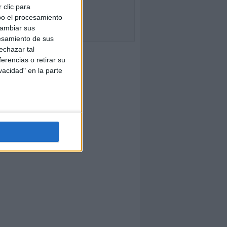
 clic para
bo el procesamiento
cambiar sus
esamiento de sus
echazar tal
erencias o retirar su
vacidad" en la parte