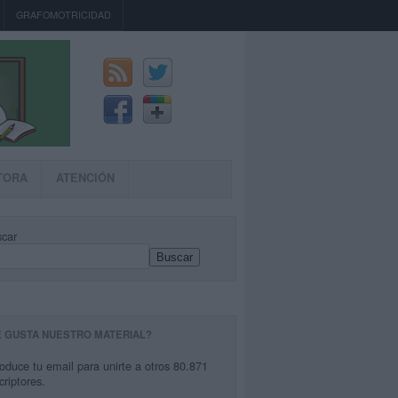
GRAFOMOTRICIDAD
TORA
ATENCIÓN
car
Buscar
E GUSTA NUESTRO MATERIAL?
roduce tu email para unirte a otros 80.871
criptores.