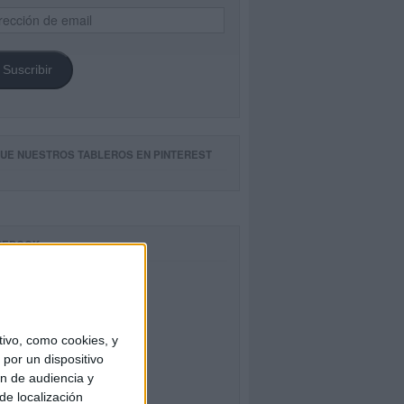
ección
il
Suscribir
GUE NUESTROS TABLEROS EN PINTEREST
CEBOOK
ivo, como cookies, y
por un dispositivo
ón de audiencia y
de localización