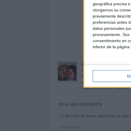
geográfica precisa e 
otorgarnos su conse
previamente descrito
preferencias antes d
datos personales pue
procesamiento. Sus p
consentimiento en cu
inferior de la página
Acerca de orientacion
Orientación Andújar no es sol
Maribel, que además de ser p
M
dentro del blog y en el cual,
voluntarios en sus meses de 
DEJA UNA RESPUESTA
Tu dirección de correo electrónico no será 
Comentario
*