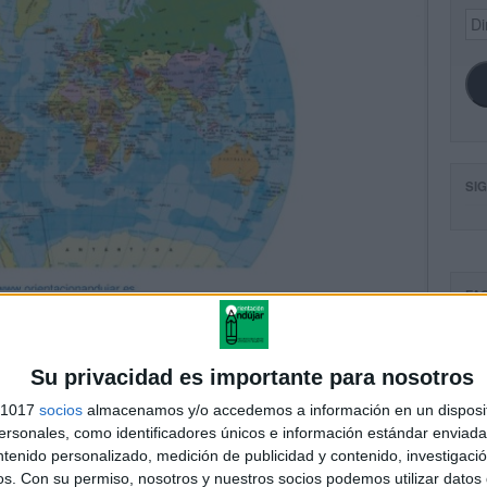
Dir
de
ema
SI
FA
Su privacidad es importante para nosotros
s 1017
socios
almacenamos y/o accedemos a información en un disposit
sonales, como identificadores únicos e información estándar enviada 
ntenido personalizado, medición de publicidad y contenido, investigaci
os.
Con su permiso, nosotros y nuestros socios podemos utilizar datos 