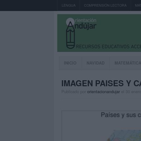
LENGUA
COMPRENSIÓN LECTORA
MA
INICIO
NAVIDAD
MATEMÁTIC
IMAGEN PAISES Y C
Publicado por
orientacionandujar
el 30 ener