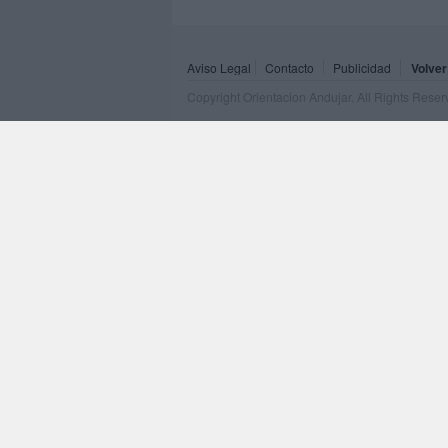
Aviso Legal
Contacto
Publicidad
Volver
Copyright Orientacion Andujar. All Rights Rese