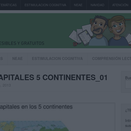
TEMÁTICAS
ESTIMULACION COGNITIVA
NEAE
NAVIDAD
ATENCIÓN
AS
NEAE
ESTIMULACION COGNITIVA
COMPRENSIÓN LEC
APITALES 5 CONTINENTES_01
Bus
o, 2013
¿T
Int
sus