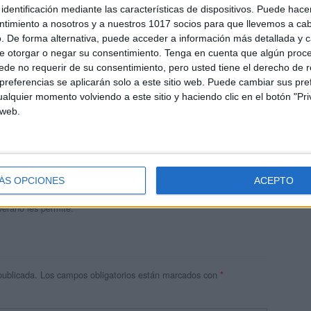
identificación mediante las características de dispositivos. Puede hacer
ntimiento a nosotros y a nuestros 1017 socios para que llevemos a ca
. De forma alternativa, puede acceder a información más detallada y 
e otorgar o negar su consentimiento.
Tenga en cuenta que algún proc
de no requerir de su consentimiento, pero usted tiene el derecho de r
referencias se aplicarán solo a este sitio web. Puede cambiar sus pref
alquier momento volviendo a este sitio y haciendo clic en el botón "Pri
 web.
andujar
o un blog, es la apuesta personal de dos profesores Ginés y
areja, son los encargados de los contenidos que encontramos
ÁS OPCIONES
ACEPTO
 vuelcan la mayor parte del tiempo, que sus tareas como docentes, y
verano les permite.
publicada.
Los campos obligatorios están marcados con
*