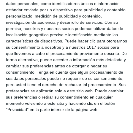
datos personales, como identificadores únicos e información
para la boca.
estándar enviada por un dispositivo para publicidad y contenido
personalizado, medición de publicidad y contenido,
Presentaciones
investigación de audiencia y desarrollo de servicios.
Con su
permiso, nosotros y nuestros socios podemos utilizar datos de
localización geográfica precisa e identificación mediante las
características de dispositivos. Puede hacer clic para otorgarnos
su consentimiento a nosotros y a nuestros 1017 socios para
que llevemos a cabo el procesamiento previamente descrito. De
forma alternativa, puede acceder a información más detallada y
cambiar sus preferencias antes de otorgar o negar su
consentimiento.
Tenga en cuenta que algún procesamiento de
sus datos personales puede no requerir de su consentimiento,
pero usted tiene el derecho de rechazar tal procesamiento. Sus
preferencias se aplicarán solo a este sitio web. Puede cambiar
sus preferencias o retirar su consentimiento en cualquier
momento volviendo a este sitio y haciendo clic en el botón
Estimulación visual con formas en blaco y negro-1
"Privacidad" en la parte inferior de la página web.
(PPS)
Estimulación visual con formas en blaco y negro-1