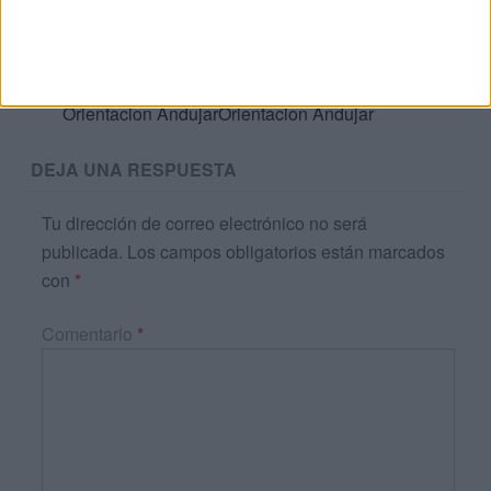
bebes y niños | Orientacion
AndujarOrientacion Andujar
Estimulación temprana visual para bebes |
Orientacion AndujarOrientacion Andujar
DEJA UNA RESPUESTA
Tu dirección de correo electrónico no será
publicada.
Los campos obligatorios están marcados
con
*
Comentario
*