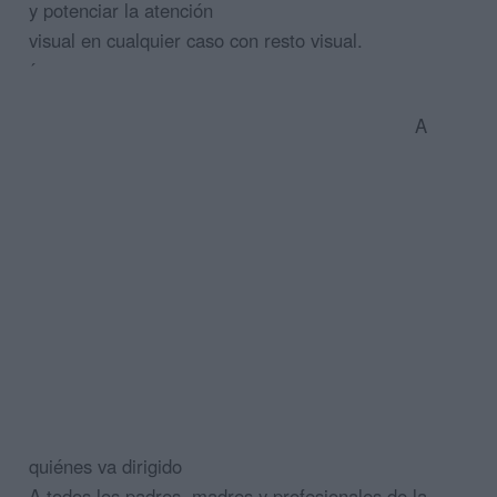
y potenciar la atención
visual en cualquier caso con resto visual.
´
A
quiénes va dirigido
A todos los padres, madres y profesionales de la