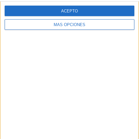
Web
ACEPTO
MÁS OPCIONES
Buscar
Buscar
¿TE GUSTA NUESTRO MATERIAL?