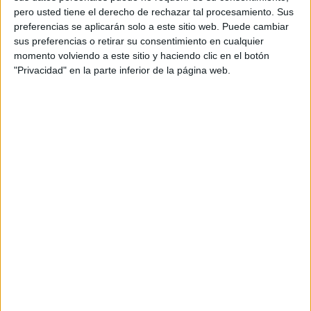
pero usted tiene el derecho de rechazar tal procesamiento. Sus
preferencias se aplicarán solo a este sitio web. Puede cambiar
sus preferencias o retirar su consentimiento en cualquier
momento volviendo a este sitio y haciendo clic en el botón
"Privacidad" en la parte inferior de la página web.
Acerca de orientacionandujar
Orientación Andújar no es solo un blog, es la apuesta
personal de dos profesores Ginés y Maribel, que
además de ser pareja, son los encargados de los
contenidos que encontramos dentro del blog y en el
cual, vuelcan la mayor parte del tiempo, que sus tareas
como docentes, y voluntarios en sus meses de verano
les permite.
DEJA UNA RESPUESTA
Tu dirección de correo electrónico no será