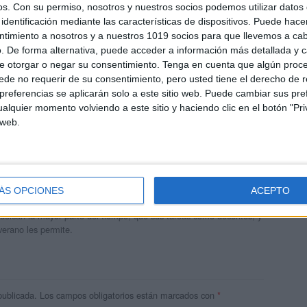
os.
Con su permiso, nosotros y nuestros socios podemos utilizar datos 
identificación mediante las características de dispositivos. Puede hacer
ntimiento a nosotros y a nuestros 1019 socios para que llevemos a ca
. De forma alternativa, puede acceder a información más detallada y 
e otorgar o negar su consentimiento.
Tenga en cuenta que algún proc
de no requerir de su consentimiento, pero usted tiene el derecho de r
referencias se aplicarán solo a este sitio web. Puede cambiar sus pref
alquier momento volviendo a este sitio y haciendo clic en el botón "Pri
 web.
andujar
o un blog, es la apuesta personal de dos profesores Ginés y
ÁS OPCIONES
ACEPTO
areja, son los encargados de los contenidos que encontramos
 vuelcan la mayor parte del tiempo, que sus tareas como docentes, y
verano les permite.
publicada.
Los campos obligatorios están marcados con
*