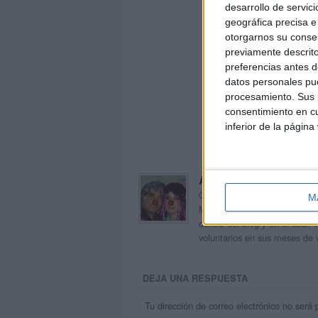
desarrollo de servici
geográfica precisa e 
otorgarnos su conse
previamente descrito
preferencias antes d
datos personales pue
procesamiento. Sus p
consentimiento en cu
inferior de la página
Acerca de orientacion
Orientación Andújar no es sol
M
Maribel, que además de ser p
dentro del blog y en el cual,
voluntarios en sus meses de 
DEJA UNA RESPUESTA
Tu dirección de correo electrónico no será 