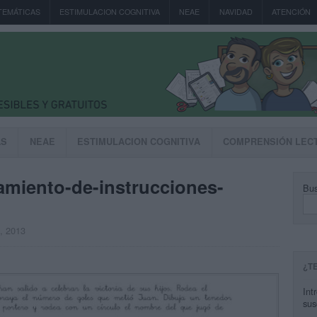
TEMÁTICAS
ESTIMULACION COGNITIVA
NEAE
NAVIDAD
ATENCIÓN
AS
NEAE
ESTIMULACION COGNITIVA
COMPRENSIÓN LEC
miento-de-instrucciones-
Bus
, 2013
¿T
Int
sus