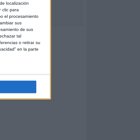
de localización
 clic para
bo el procesamiento
cambiar sus
esamiento de sus
echazar tal
erencias o retirar su
vacidad" en la parte