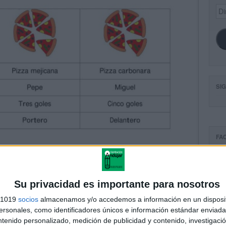
Dir
de
ema
SI
FA
Su privacidad es importante para nosotros
s 1019
socios
almacenamos y/o accedemos a información en un disposit
sonales, como identificadores únicos e información estándar enviada 
ntenido personalizado, medición de publicidad y contenido, investigaci