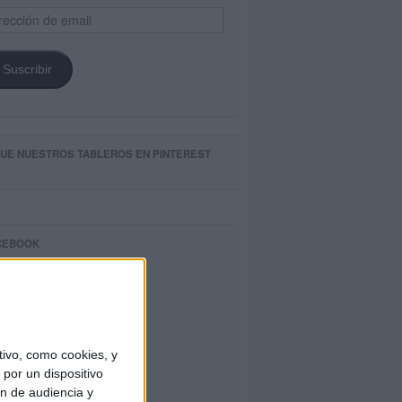
ección
il
Suscribir
GUE NUESTROS TABLEROS EN PINTEREST
CEBOOK
ivo, como cookies, y
por un dispositivo
ón de audiencia y