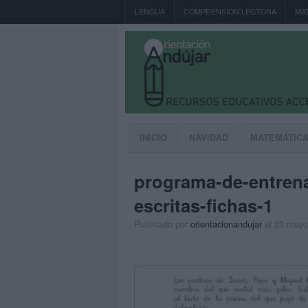
LENGUA
COMPRENSIÓN LECTORA
MA
INICIO
NAVIDAD
MATEMÁTIC
programa-de-entrena
escritas-fichas-1
Publicado por
orientacionandujar
el 23 mayo