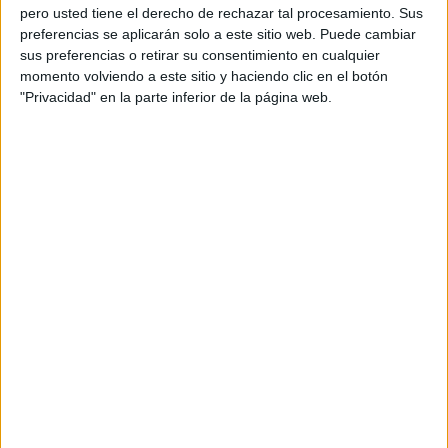
personal de dos profesores Ginés y Maribel, que
pero usted tiene el derecho de rechazar tal procesamiento. Sus
además de ser pareja, son los encargados de los
preferencias se aplicarán solo a este sitio web. Puede cambiar
sus preferencias o retirar su consentimiento en cualquier
contenidos que encontramos dentro del blog y en el
momento volviendo a este sitio y haciendo clic en el botón
cual, vuelcan la mayor parte del tiempo, que sus tareas
"Privacidad" en la parte inferior de la página web.
como docentes, y voluntarios en sus meses de verano
les permite.
TRACKBACKS / PINGS
Orientación Andújar: Examenes resueltos
selectividad Y PAU química y más recursos |
#RecursosPizarra
DEJA UNA RESPUESTA
Tu dirección de correo electrónico no será
publicada.
Los campos obligatorios están marcados