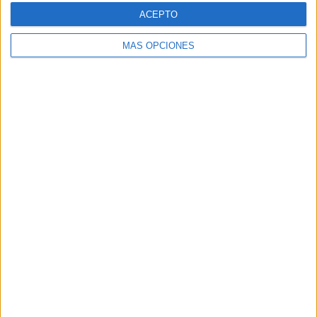
Web
ACEPTO
MÁS OPCIONES
Buscar
Buscar
¿TE GUSTA NUESTRO MATERIAL?
Introduce tu email para unirte a otros