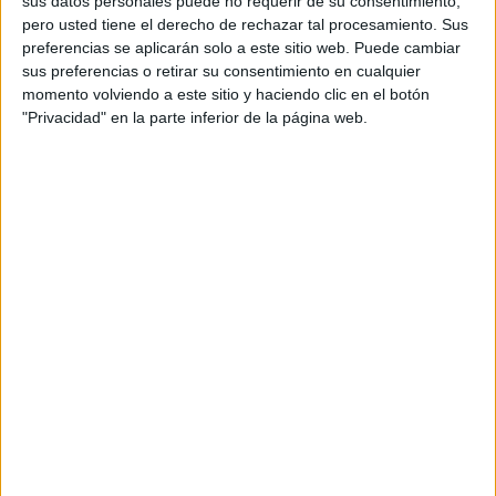
sus datos personales puede no requerir de su consentimiento,
Acerca de orientacionandujar
pero usted tiene el derecho de rechazar tal procesamiento. Sus
Orientación Andújar no es solo un blog, es la apuesta
preferencias se aplicarán solo a este sitio web. Puede cambiar
sus preferencias o retirar su consentimiento en cualquier
personal de dos profesores Ginés y Maribel, que
momento volviendo a este sitio y haciendo clic en el botón
además de ser pareja, son los encargados de los
"Privacidad" en la parte inferior de la página web.
contenidos que encontramos dentro del blog y en el
cual, vuelcan la mayor parte del tiempo, que sus tareas
como docentes, y voluntarios en sus meses de verano
les permite.
TRACKBACKS / PINGS
Orientación Andújar: Examenes resueltos
selectividad Y PAU química y más recursos |
#RecursosPizarra
DEJA UNA RESPUESTA