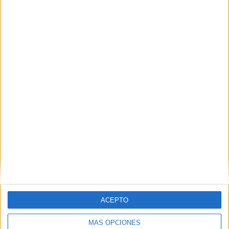
Nombre
*
Correo electrónico
*
Web
ACEPTO
MÁS OPCIONES