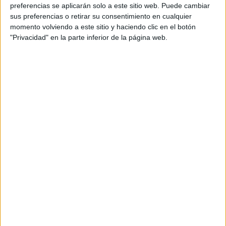
personal de dos profesores Ginés y Maribel, que
preferencias se aplicarán solo a este sitio web. Puede cambiar
además de ser pareja, son los encargados de los
sus preferencias o retirar su consentimiento en cualquier
momento volviendo a este sitio y haciendo clic en el botón
contenidos que encontramos dentro del blog y en el
"Privacidad" en la parte inferior de la página web.
cual, vuelcan la mayor parte del tiempo, que sus tareas
como docentes, y voluntarios en sus meses de verano
les permite.
DEJA UNA RESPUESTA
Tu dirección de correo electrónico no será
publicada.
Los campos obligatorios están marcados
con
*
Comentario
*