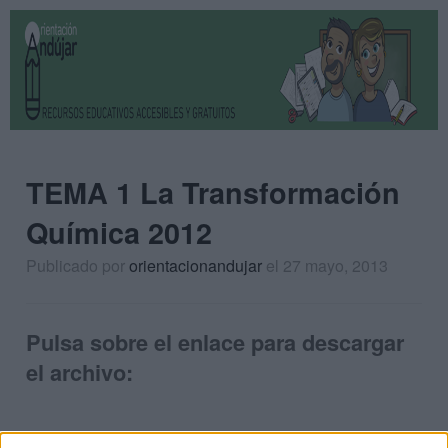
TEMA 1 La Transformación
Química 2012
Publicado por
orientacionandujar
el 27 mayo, 2013
Pulsa sobre el enlace para descargar
el archivo: