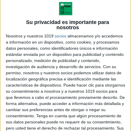
Su privacidad es importante para
nosotros
Nosotros y nuestros 1019
socios
almacenamos y/o accedemos
a información en un dispositivo, como cookies, y procesamos
datos personales, como identificadores únicos e información
estándar enviada por un dispositivo para publicidad y contenido
personalizado, medición de publicidad y contenido,
investigación de audiencia y desarrollo de servicios.
Con su
permiso, nosotros y nuestros socios podemos utilizar datos de
localización geográfica precisa e identificación mediante las
TEMA 1 La Transformación
características de dispositivos. Puede hacer clic para otorgarnos
Química 2012
su consentimiento a nosotros y a nuestros 1019 socios para
que llevemos a cabo el procesamiento previamente descrito. De
forma alternativa, puede acceder a información más detallada y
cambiar sus preferencias antes de otorgar o negar su
consentimiento.
Tenga en cuenta que algún procesamiento de
Acerca de orientacionandujar
sus datos personales puede no requerir de su consentimiento,
Orientación Andújar no es solo un blog, es la apuesta
pero usted tiene el derecho de rechazar tal procesamiento. Sus