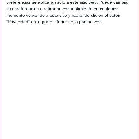
además de ser pareja, son los encargados de los
preferencias se aplicarán solo a este sitio web. Puede cambiar
sus preferencias o retirar su consentimiento en cualquier
contenidos que encontramos dentro del blog y en el
momento volviendo a este sitio y haciendo clic en el botón
cual, vuelcan la mayor parte del tiempo, que sus tareas
"Privacidad" en la parte inferior de la página web.
como docentes, y voluntarios en sus meses de verano
les permite.
DEJA UNA RESPUESTA
Tu dirección de correo electrónico no será
publicada.
Los campos obligatorios están marcados
con
*
Comentario
*