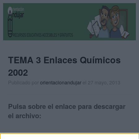
TEMA 3 Enlaces Químicos
2002
Publicado por
orientacionandujar
el 27 mayo, 2013
Pulsa sobre el enlace para descargar
el archivo: