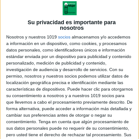
Su privacidad es importante para
nosotros
Nosotros y nuestros 1019
socios
almacenamos y/o accedemos
a información en un dispositivo, como cookies, y procesamos
datos personales, como identificadores únicos e información
estándar enviada por un dispositivo para publicidad y contenido
personalizado, medición de publicidad y contenido,
investigación de audiencia y desarrollo de servicios.
Con su
permiso, nosotros y nuestros socios podemos utilizar datos de
localización geográfica precisa e identificación mediante las
TEMA 3 Enlaces Químicos 2002
características de dispositivos. Puede hacer clic para otorgarnos
su consentimiento a nosotros y a nuestros 1019 socios para
que llevemos a cabo el procesamiento previamente descrito. De
forma alternativa, puede acceder a información más detallada y
cambiar sus preferencias antes de otorgar o negar su
Acerca de orientacionandujar
consentimiento.
Tenga en cuenta que algún procesamiento de
Orientación Andújar no es solo un blog, es la apuesta
sus datos personales puede no requerir de su consentimiento,
personal de dos profesores Ginés y Maribel, que
pero usted tiene el derecho de rechazar tal procesamiento. Sus