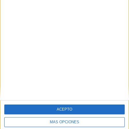
Nombre
*
Correo electrónico
*
Web
ACEPTO
MÁS OPCIONES