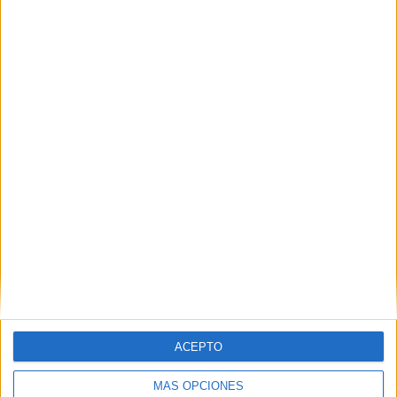
Nombre
*
Correo electrónico
*
Web
ACEPTO
MÁS OPCIONES