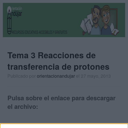
Tema 3 Reacciones de
transferencia de protones
Publicado por
orientacionandujar
el 27 mayo, 2013
Pulsa sobre el enlace para descargar
el archivo: