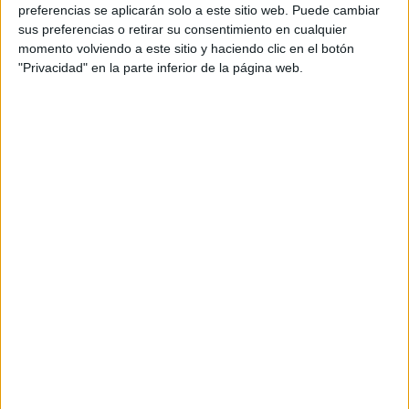
personal de dos profesores Ginés y Maribel, que
preferencias se aplicarán solo a este sitio web. Puede cambiar
además de ser pareja, son los encargados de los
sus preferencias o retirar su consentimiento en cualquier
momento volviendo a este sitio y haciendo clic en el botón
contenidos que encontramos dentro del blog y en el
"Privacidad" en la parte inferior de la página web.
cual, vuelcan la mayor parte del tiempo, que sus tareas
como docentes, y voluntarios en sus meses de verano
les permite.
DEJA UNA RESPUESTA
Tu dirección de correo electrónico no será
publicada.
Los campos obligatorios están marcados
con
*
Comentario
*