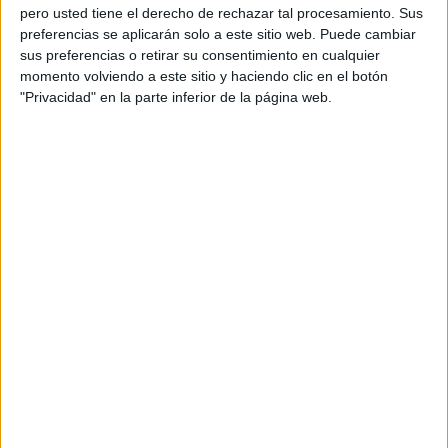
personal de dos profesores Ginés y Maribel, que
pero usted tiene el derecho de rechazar tal procesamiento. Sus
además de ser pareja, son los encargados de los
preferencias se aplicarán solo a este sitio web. Puede cambiar
sus preferencias o retirar su consentimiento en cualquier
contenidos que encontramos dentro del blog y en el
momento volviendo a este sitio y haciendo clic en el botón
cual, vuelcan la mayor parte del tiempo, que sus tareas
"Privacidad" en la parte inferior de la página web.
como docentes, y voluntarios en sus meses de verano
les permite.
TRACKBACKS / PINGS
#RecursosPizarra Orientación Andújar:
Examenes resueltos selectividad Y PAU
química y más recursos | #RecursosPizarra
DEJA UNA RESPUESTA
Tu dirección de correo electrónico no será
publicada.
Los campos obligatorios están marcados