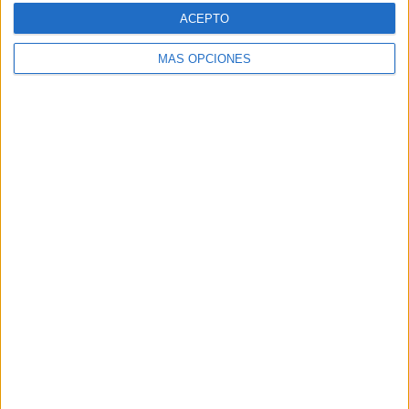
Web
ACEPTO
MÁS OPCIONES
Buscar
Buscar
¿TE GUSTA NUESTRO MATERIAL?
Introduce tu email para unirte a otros