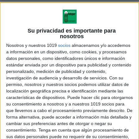
Su privacidad es importante para
nosotros
Nosotros y nuestros 1019
socios
almacenamos y/o accedemos
a información en un dispositivo, como cookies, y procesamos
datos personales, como identificadores únicos e información
estándar enviada por un dispositivo para publicidad y contenido
personalizado, medición de publicidad y contenido,
investigación de audiencia y desarrollo de servicios.
Con su
permiso, nosotros y nuestros socios podemos utilizar datos de
TEMA 4 Energía de las
localización geográfica precisa e identificación mediante las
Reacciones Químicas 2008
características de dispositivos. Puede hacer clic para otorgarnos
su consentimiento a nosotros y a nuestros 1019 socios para
que llevemos a cabo el procesamiento previamente descrito. De
forma alternativa, puede acceder a información más detallada y
cambiar sus preferencias antes de otorgar o negar su
Acerca de orientacionandujar
consentimiento.
Tenga en cuenta que algún procesamiento de
Orientación Andújar no es solo un blog, es la apuesta
sus datos personales puede no requerir de su consentimiento,