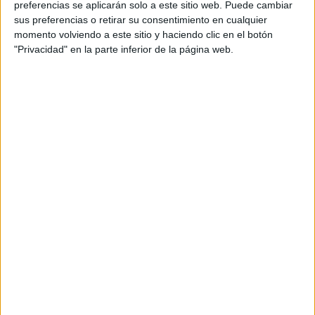
además de ser pareja, son los encargados de los
preferencias se aplicarán solo a este sitio web. Puede cambiar
sus preferencias o retirar su consentimiento en cualquier
contenidos que encontramos dentro del blog y en el
momento volviendo a este sitio y haciendo clic en el botón
cual, vuelcan la mayor parte del tiempo, que sus tareas
"Privacidad" en la parte inferior de la página web.
como docentes, y voluntarios en sus meses de verano
les permite.
DEJA UNA RESPUESTA
Tu dirección de correo electrónico no será
publicada.
Los campos obligatorios están marcados
con
*
Comentario
*