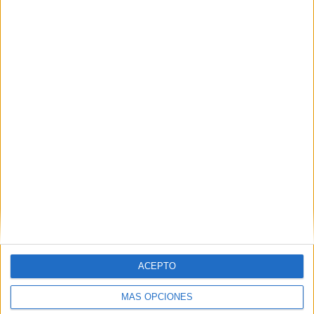
Nombre
*
Correo electrónico
*
Web
ACEPTO
MÁS OPCIONES