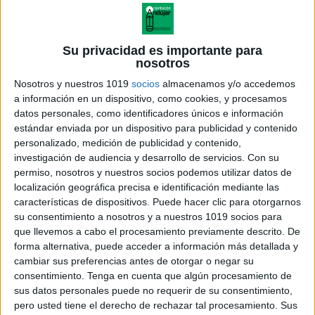
Su privacidad es importante para
nosotros
Nosotros y nuestros 1019
socios
almacenamos y/o accedemos
a información en un dispositivo, como cookies, y procesamos
datos personales, como identificadores únicos e información
estándar enviada por un dispositivo para publicidad y contenido
personalizado, medición de publicidad y contenido,
investigación de audiencia y desarrollo de servicios.
Con su
permiso, nosotros y nuestros socios podemos utilizar datos de
localización geográfica precisa e identificación mediante las
TEMA 5 Equilibrio Químico 2000
características de dispositivos. Puede hacer clic para otorgarnos
su consentimiento a nosotros y a nuestros 1019 socios para
que llevemos a cabo el procesamiento previamente descrito. De
forma alternativa, puede acceder a información más detallada y
cambiar sus preferencias antes de otorgar o negar su
Acerca de orientacionandujar
consentimiento.
Tenga en cuenta que algún procesamiento de
Orientación Andújar no es solo un blog, es la apuesta
sus datos personales puede no requerir de su consentimiento,
personal de dos profesores Ginés y Maribel, que
pero usted tiene el derecho de rechazar tal procesamiento. Sus