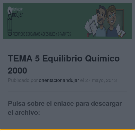
TEMA 5 Equilibrio Químico
2000
Publicado por
orientacionandujar
el 27 mayo, 2013
Pulsa sobre el enlace para descargar
el archivo: