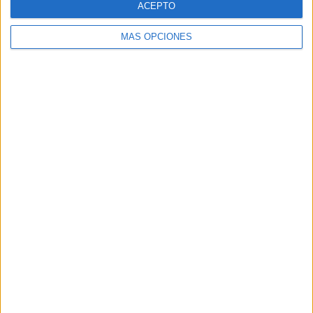
ACEPTO
MÁS OPCIONES
Buscar
Buscar
¿TE GUSTA NUESTRO MATERIAL?
Introduce tu email para unirte a otros
80.867 suscriptores.