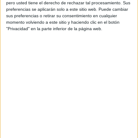
además de ser pareja, son los encargados de los
pero usted tiene el derecho de rechazar tal procesamiento. Sus
preferencias se aplicarán solo a este sitio web. Puede cambiar
contenidos que encontramos dentro del blog y en el
sus preferencias o retirar su consentimiento en cualquier
cual, vuelcan la mayor parte del tiempo, que sus tareas
momento volviendo a este sitio y haciendo clic en el botón
como docentes, y voluntarios en sus meses de verano
"Privacidad" en la parte inferior de la página web.
les permite.
TRACKBACKS / PINGS
Orientación Andújar: Examenes resueltos
selectividad Y PAU química y más recursos |
#RecursosPizarra
DEJA UNA RESPUESTA
Tu dirección de correo electrónico no será
publicada.
Los campos obligatorios están marcados
con
*