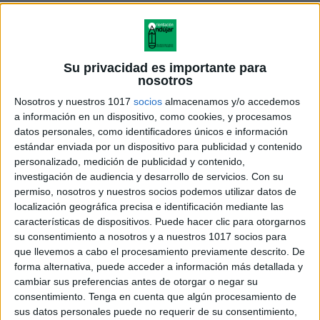
Su privacidad es importante para
nosotros
Nosotros y nuestros 1017
socios
almacenamos y/o accedemos
a información en un dispositivo, como cookies, y procesamos
datos personales, como identificadores únicos e información
estándar enviada por un dispositivo para publicidad y contenido
personalizado, medición de publicidad y contenido,
investigación de audiencia y desarrollo de servicios.
Con su
permiso, nosotros y nuestros socios podemos utilizar datos de
TEMA 7 Reacciones Redox 2002
localización geográfica precisa e identificación mediante las
características de dispositivos. Puede hacer clic para otorgarnos
su consentimiento a nosotros y a nuestros 1017 socios para
que llevemos a cabo el procesamiento previamente descrito. De
forma alternativa, puede acceder a información más detallada y
Acerca de orientacionandujar
cambiar sus preferencias antes de otorgar o negar su
Orientación Andújar no es solo un blog, es la apuesta
consentimiento.
Tenga en cuenta que algún procesamiento de
personal de dos profesores Ginés y Maribel, que
sus datos personales puede no requerir de su consentimiento,