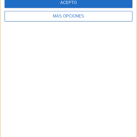
ACEPTO
MÁS OPCIONES
Buscar
Buscar
¿TE GUSTA NUESTRO MATERIAL?
Introduce tu email para unirte a otros
80.859 suscriptores.