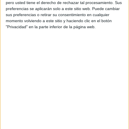
además de ser pareja, son los encargados de los
pero usted tiene el derecho de rechazar tal procesamiento. Sus
preferencias se aplicarán solo a este sitio web. Puede cambiar
contenidos que encontramos dentro del blog y en el
sus preferencias o retirar su consentimiento en cualquier
cual, vuelcan la mayor parte del tiempo, que sus tareas
momento volviendo a este sitio y haciendo clic en el botón
como docentes, y voluntarios en sus meses de verano
"Privacidad" en la parte inferior de la página web.
les permite.
TRACKBACKS / PINGS
#RecursosPizarra Orientación Andújar:
Examenes resueltos selectividad Y PAU
química y más recursos | #RecursosPizarra
DEJA UNA RESPUESTA
Tu dirección de correo electrónico no será
publicada.
Los campos obligatorios están marcados
con
*