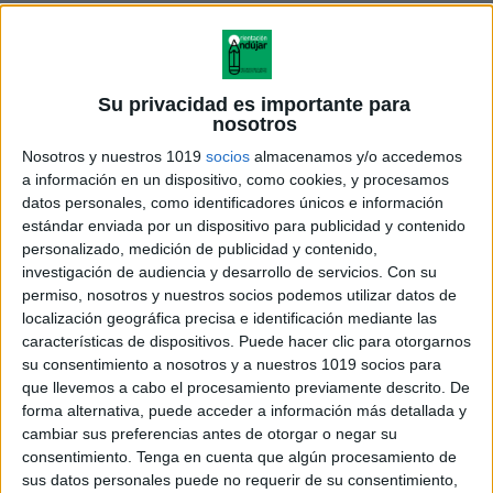
Su privacidad es importante para
nosotros
Nosotros y nuestros 1019
socios
almacenamos y/o accedemos
a información en un dispositivo, como cookies, y procesamos
datos personales, como identificadores únicos e información
estándar enviada por un dispositivo para publicidad y contenido
personalizado, medición de publicidad y contenido,
investigación de audiencia y desarrollo de servicios.
Con su
permiso, nosotros y nuestros socios podemos utilizar datos de
TEMA 9 Química Orgánica 2011
localización geográfica precisa e identificación mediante las
características de dispositivos. Puede hacer clic para otorgarnos
su consentimiento a nosotros y a nuestros 1019 socios para
que llevemos a cabo el procesamiento previamente descrito. De
forma alternativa, puede acceder a información más detallada y
Acerca de orientacionandujar
cambiar sus preferencias antes de otorgar o negar su
Orientación Andújar no es solo un blog, es la apuesta
consentimiento.
Tenga en cuenta que algún procesamiento de
personal de dos profesores Ginés y Maribel, que
sus datos personales puede no requerir de su consentimiento,