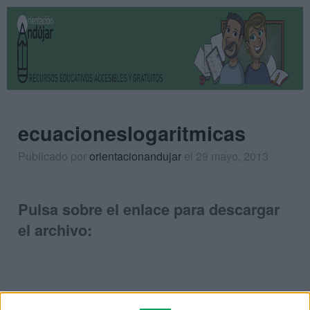
ecuacioneslogaritmicas
Publicado por
orientacionandujar
el 29 mayo, 2013
Pulsa sobre el enlace para descargar
el archivo: