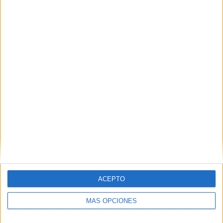
Nombre
*
Correo electrónico
*
Web
ACEPTO
MÁS OPCIONES