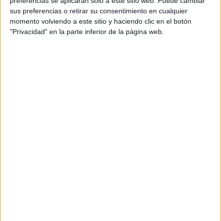
preferencias se aplicarán solo a este sitio web. Puede cambiar
cual, vuelcan la mayor parte del tiempo, que sus tareas
sus preferencias o retirar su consentimiento en cualquier
momento volviendo a este sitio y haciendo clic en el botón
como docentes, y voluntarios en sus meses de verano
"Privacidad" en la parte inferior de la página web.
les permite.
DEJA UNA RESPUESTA
Tu dirección de correo electrónico no será
publicada.
Los campos obligatorios están marcados
con
*
Comentario
*