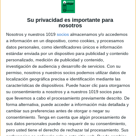
Su privacidad es importante para
nosotros
Nosotros y nuestros 1019
socios
almacenamos y/o accedemos
a información en un dispositivo, como cookies, y procesamos
datos personales, como identificadores únicos e información
estándar enviada por un dispositivo para publicidad y contenido
personalizado, medición de publicidad y contenido,
investigación de audiencia y desarrollo de servicios.
Con su
ecuacioneslogaritmicas
permiso, nosotros y nuestros socios podemos utilizar datos de
localización geográfica precisa e identificación mediante las
características de dispositivos. Puede hacer clic para otorgarnos
su consentimiento a nosotros y a nuestros 1019 socios para
que llevemos a cabo el procesamiento previamente descrito. De
Acerca de orientacionandujar
forma alternativa, puede acceder a información más detallada y
Orientación Andújar no es solo un blog, es la apuesta
cambiar sus preferencias antes de otorgar o negar su
consentimiento.
Tenga en cuenta que algún procesamiento de
personal de dos profesores Ginés y Maribel, que
sus datos personales puede no requerir de su consentimiento,
además de ser pareja, son los encargados de los
pero usted tiene el derecho de rechazar tal procesamiento. Sus
contenidos que encontramos dentro del blog y en el