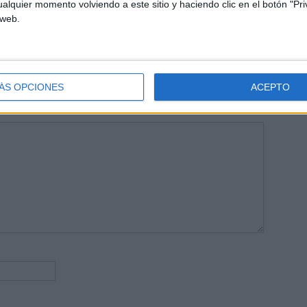
alquier momento volviendo a este sitio y haciendo clic en el botón "Pri
 vuelcan la mayor parte del tiempo, que sus tareas como docentes, y
 web.
verano les permite.
ÁS OPCIONES
ACEPTO
publicada.
Los campos obligatorios están marcados con
*