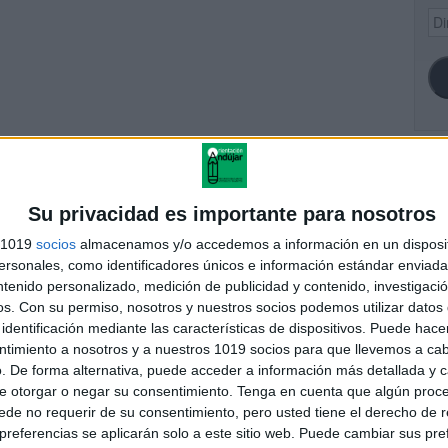
Dir
de
ema
SI
Su privacidad es importante para nosotros
s 1019
socios
almacenamos y/o accedemos a información en un disposit
sonales, como identificadores únicos e información estándar enviada 
FA
s selectividad resueltos
ntenido personalizado, medición de publicidad y contenido, investigaci
EMADURA 2000-2012
os.
Con su permiso, nosotros y nuestros socios podemos utilizar datos 
identificación mediante las características de dispositivos. Puede hacer
ntimiento a nosotros y a nuestros 1019 socios para que llevemos a ca
. De forma alternativa, puede acceder a información más detallada y 
e otorgar o negar su consentimiento.
Tenga en cuenta que algún proc
andujar
de no requerir de su consentimiento, pero usted tiene el derecho de r
o un blog, es la apuesta personal de dos profesores Ginés y
referencias se aplicarán solo a este sitio web. Puede cambiar sus pref
areja, son los encargados de los contenidos que encontramos