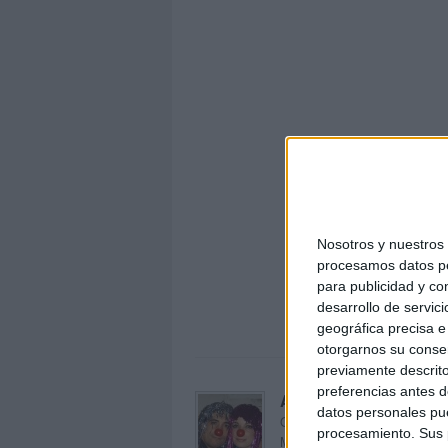
Nosotros y nuestro
procesamos datos per
Examene
para publicidad y co
EXTR
desarrollo de servici
geográfica precisa e 
otorgarnos su conse
previamente descrito
preferencias antes d
Acerca de orientacion
datos personales pue
Orientación Andújar no es sol
procesamiento. Sus p
Maribel, que además de ser p