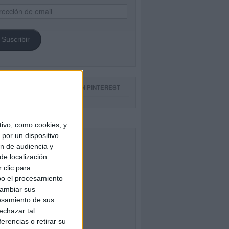
ección
il
Suscribir
GUE NUESTROS TABLEROS EN PINTEREST
ivo, como cookies, y
por un dispositivo
CEBOOK
ón de audiencia y
de localización
 clic para
bo el procesamiento
cambiar sus
esamiento de sus
echazar tal
erencias o retirar su