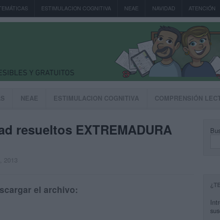
TEMÁTICAS
ESTIMULACION COGNITIVA
NEAE
NAVIDAD
ATENCIÓN
AS
NEAE
ESTIMULACION COGNITIVA
COMPRENSIÓN LEC
dad resueltos EXTREMADURA
Bus
, 2013
¿T
scargar el archivo:
Int
sus