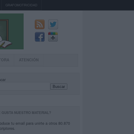
GRAFOMOTRICIDAD
TORA
ATENCIÓN
car
Buscar
E GUSTA NUESTRO MATERIAL?
roduce tu email para unirte a otros 80.870
criptores.