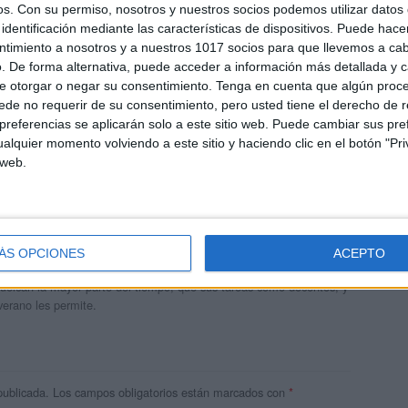
os.
Con su permiso, nosotros y nuestros socios podemos utilizar datos 
identificación mediante las características de dispositivos. Puede hacer
ntimiento a nosotros y a nuestros 1017 socios para que llevemos a ca
. De forma alternativa, puede acceder a información más detallada y 
e otorgar o negar su consentimiento.
Tenga en cuenta que algún proc
de no requerir de su consentimiento, pero usted tiene el derecho de r
referencias se aplicarán solo a este sitio web. Puede cambiar sus pref
alquier momento volviendo a este sitio y haciendo clic en el botón "Pri
 web.
andujar
o un blog, es la apuesta personal de dos profesores Ginés y
ÁS OPCIONES
ACEPTO
areja, son los encargados de los contenidos que encontramos
 vuelcan la mayor parte del tiempo, que sus tareas como docentes, y
verano les permite.
publicada.
Los campos obligatorios están marcados con
*