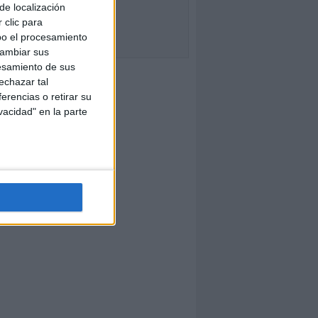
de localización
 clic para
bo el procesamiento
cambiar sus
esamiento de sus
echazar tal
erencias o retirar su
vacidad" en la parte