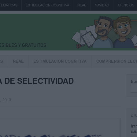
TEMÁTICAS
ESTIMULACION COGNITIVA
NEAE
NAVIDAD
ATENCIÓN
AS
NEAE
ESTIMULACION COGNITIVA
COMPRENSIÓN LEC
 DE SELECTIVIDAD
Bus
, 2013
¿T
Int
sus