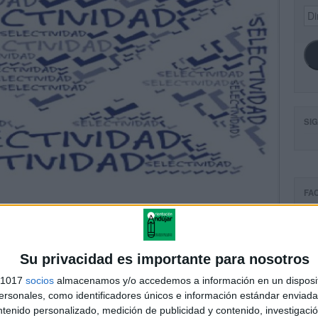
Dir
de
ema
SI
FA
Su privacidad es importante para nosotros
s 1017
socios
almacenamos y/o accedemos a información en un disposit
sonales, como identificadores únicos e información estándar enviada 
ntenido personalizado, medición de publicidad y contenido, investigaci