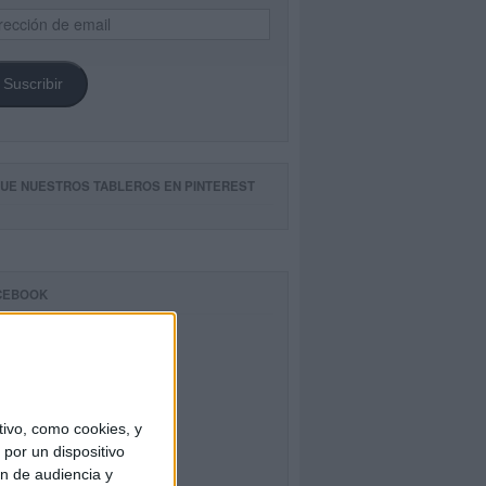
ección
il
Suscribir
GUE NUESTROS TABLEROS EN PINTEREST
CEBOOK
ivo, como cookies, y
por un dispositivo
ón de audiencia y