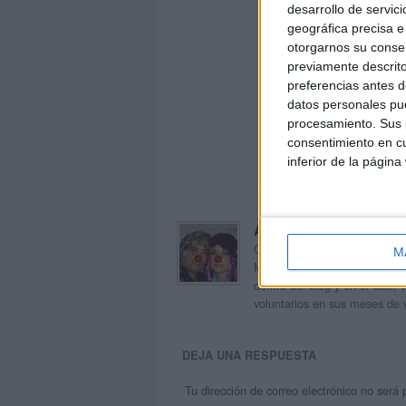
desarrollo de servici
geográfica precisa e 
otorgarnos su conse
previamente descrito
preferencias antes d
datos personales pue
procesamiento. Sus p
consentimiento en cu
inferior de la página
Acerca de orientacion
Orientación Andújar no es sol
M
Maribel, que además de ser p
dentro del blog y en el cual,
voluntarios en sus meses de 
DEJA UNA RESPUESTA
Tu dirección de correo electrónico no será 