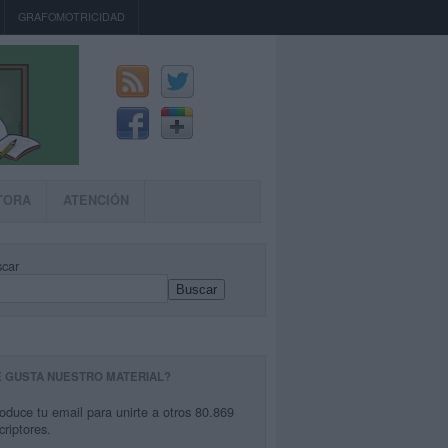
GRAFOMOTRICIDAD
TORA
ATENCIÓN
car
Buscar
E GUSTA NUESTRO MATERIAL?
roduce tu email para unirte a otros 80.869
criptores.