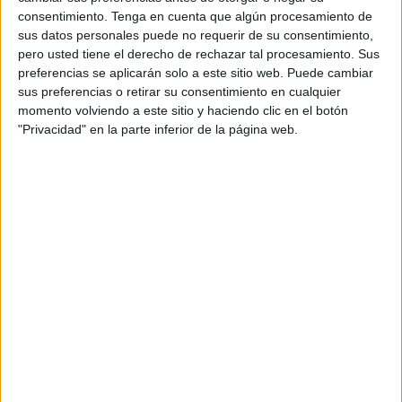
consentimiento.
Tenga en cuenta que algún procesamiento de
sus datos personales puede no requerir de su consentimiento,
pero usted tiene el derecho de rechazar tal procesamiento. Sus
preferencias se aplicarán solo a este sitio web. Puede cambiar
sus preferencias o retirar su consentimiento en cualquier
Acerca de orientacionandujar
momento volviendo a este sitio y haciendo clic en el botón
"Privacidad" en la parte inferior de la página web.
Orientación Andújar no es solo un blog, es la apuesta
personal de dos profesores Ginés y Maribel, que
además de ser pareja, son los encargados de los
contenidos que encontramos dentro del blog y en el
cual, vuelcan la mayor parte del tiempo, que sus tareas
como docentes, y voluntarios en sus meses de verano
les permite.
1 COMENTARIO
JANETTE