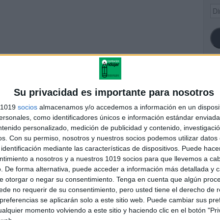
Dir
de
ema
SI
Su privacidad es importante para nosotros
s 1019
socios
almacenamos y/o accedemos a información en un disposit
sonales, como identificadores únicos e información estándar enviada 
iones2
ntenido personalizado, medición de publicidad y contenido, investigaci
FA
os.
Con su permiso, nosotros y nuestros socios podemos utilizar datos 
identificación mediante las características de dispositivos. Puede hacer
ntimiento a nosotros y a nuestros 1019 socios para que llevemos a ca
andujar
. De forma alternativa, puede acceder a información más detallada y 
o un blog, es la apuesta personal de dos profesores Ginés y
e otorgar o negar su consentimiento.
Tenga en cuenta que algún proc
areja, son los encargados de los contenidos que encontramos
de no requerir de su consentimiento, pero usted tiene el derecho de r
 vuelcan la mayor parte del tiempo, que sus tareas como docentes, y
referencias se aplicarán solo a este sitio web. Puede cambiar sus pref
verano les permite.
alquier momento volviendo a este sitio y haciendo clic en el botón "Pri