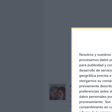
Nosotros y nuestro
procesamos datos per
progres
para publicidad y co
desarrollo de servici
geográfica precisa e 
otorgarnos su conse
Acerca de orientacion
previamente descrito
Orientación Andújar no es sol
preferencias antes d
Maribel, que además de ser p
datos personales pue
dentro del blog y en el cual,
procesamiento. Sus p
voluntarios en sus meses de 
consentimiento en cu