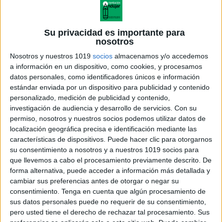
Su privacidad es importante para
nosotros
Nosotros y nuestros 1019
socios
almacenamos y/o accedemos
a información en un dispositivo, como cookies, y procesamos
datos personales, como identificadores únicos e información
estándar enviada por un dispositivo para publicidad y contenido
personalizado, medición de publicidad y contenido,
investigación de audiencia y desarrollo de servicios.
Con su
radicales
permiso, nosotros y nuestros socios podemos utilizar datos de
localización geográfica precisa e identificación mediante las
características de dispositivos. Puede hacer clic para otorgarnos
su consentimiento a nosotros y a nuestros 1019 socios para
que llevemos a cabo el procesamiento previamente descrito. De
Acerca de orientacionandujar
forma alternativa, puede acceder a información más detallada y
Orientación Andújar no es solo un blog, es la apuesta
cambiar sus preferencias antes de otorgar o negar su
consentimiento.
Tenga en cuenta que algún procesamiento de
personal de dos profesores Ginés y Maribel, que
sus datos personales puede no requerir de su consentimiento,
además de ser pareja, son los encargados de los
pero usted tiene el derecho de rechazar tal procesamiento. Sus
contenidos que encontramos dentro del blog y en el