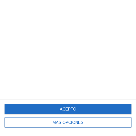
Nombre
*
Correo electrónico
*
Web
ACEPTO
MÁS OPCIONES