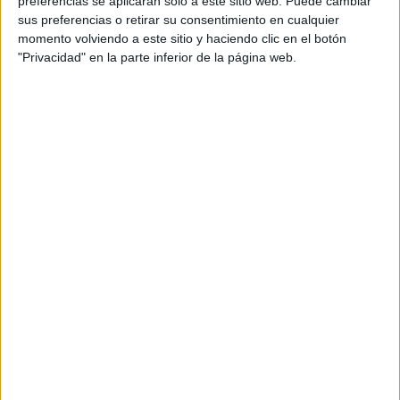
preferencias se aplicarán solo a este sitio web. Puede cambiar
cual, vuelcan la mayor parte del tiempo, que sus tareas
sus preferencias o retirar su consentimiento en cualquier
momento volviendo a este sitio y haciendo clic en el botón
como docentes, y voluntarios en sus meses de verano
"Privacidad" en la parte inferior de la página web.
les permite.
DEJA UNA RESPUESTA
Tu dirección de correo electrónico no será
publicada.
Los campos obligatorios están marcados
con
*
Comentario
*