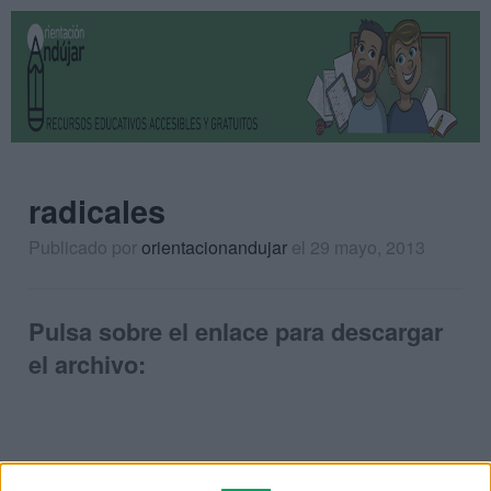
radicales
Publicado por
orientacionandujar
el 29 mayo, 2013
Pulsa sobre el enlace para descargar
el archivo: