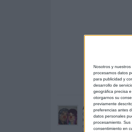
Nosotros y nuestro
procesamos datos per
D
para publicidad y co
desarrollo de servici
geográfica precisa e 
otorgarnos su conse
previamente descrito
Acerca de orientacion
preferencias antes d
Orientación Andújar no es sol
datos personales pue
Maribel, que además de ser p
procesamiento. Sus p
dentro del blog y en el cual,
consentimiento en cu
voluntarios en sus meses de 