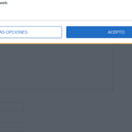
 web.
publicada.
Los campos obligatorios están marcados con
*
ÁS OPCIONES
ACEPTO