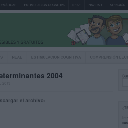
TEMÁTICAS
ESTIMULACION COGNITIVA
NEAE
NAVIDAD
ATENCIÓN
AS
NEAE
ESTIMULACION COGNITIVA
COMPRENSIÓN LEC
eterminantes 2004
Bus
, 2013
scargar el archivo:
¿T
Int
sus