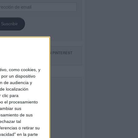
ección
il
Suscribir
GUE NUESTROS TABLEROS EN PINTEREST
ivo, como cookies, y
por un dispositivo
ón de audiencia y
CEBOOK
de localización
 clic para
bo el procesamiento
cambiar sus
esamiento de sus
echazar tal
erencias o retirar su
vacidad" en la parte