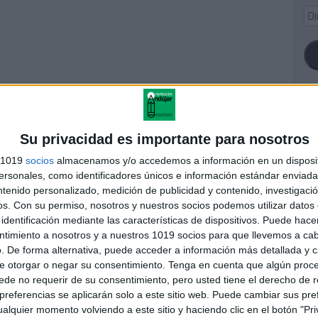
Dir
de
ema
SI
Su privacidad es importante para nosotros
s 1019
socios
almacenamos y/o accedemos a información en un disposit
TEMA 1 Matrices y
sonales, como identificadores únicos e información estándar enviada 
eterminantes 2004
ntenido personalizado, medición de publicidad y contenido, investigaci
FA
os.
Con su permiso, nosotros y nuestros socios podemos utilizar datos 
identificación mediante las características de dispositivos. Puede hacer
ntimiento a nosotros y a nuestros 1019 socios para que llevemos a ca
. De forma alternativa, puede acceder a información más detallada y 
andujar
e otorgar o negar su consentimiento.
Tenga en cuenta que algún proc
o un blog, es la apuesta personal de dos profesores Ginés y
de no requerir de su consentimiento, pero usted tiene el derecho de r
areja, son los encargados de los contenidos que encontramos
referencias se aplicarán solo a este sitio web. Puede cambiar sus pref
 vuelcan la mayor parte del tiempo, que sus tareas como docentes, y
alquier momento volviendo a este sitio y haciendo clic en el botón "Pri
verano les permite.