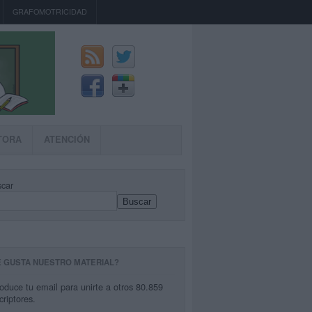
GRAFOMOTRICIDAD
TORA
ATENCIÓN
car
Buscar
E GUSTA NUESTRO MATERIAL?
roduce tu email para unirte a otros 80.859
criptores.