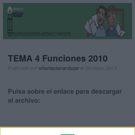
TEMA 4 Funciones 2010
Publicado por
orientacionandujar
el 29 mayo, 2013
Pulsa sobre el enlace para descargar
el archivo: