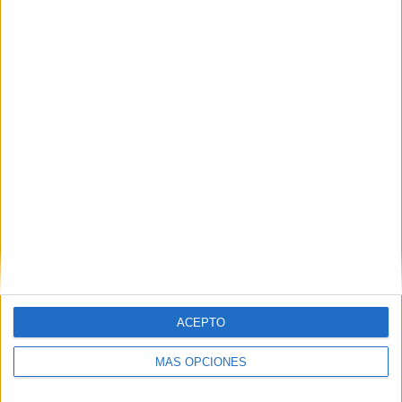
Nombre
*
Correo electrónico
*
Web
ACEPTO
MÁS OPCIONES