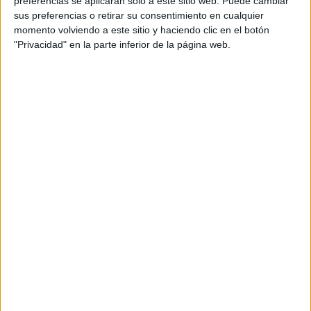
preferencias se aplicarán solo a este sitio web. Puede cambiar
cual, vuelcan la mayor parte del tiempo, que sus tareas
sus preferencias o retirar su consentimiento en cualquier
momento volviendo a este sitio y haciendo clic en el botón
como docentes, y voluntarios en sus meses de verano
"Privacidad" en la parte inferior de la página web.
les permite.
DEJA UNA RESPUESTA
Tu dirección de correo electrónico no será
publicada.
Los campos obligatorios están marcados
con
*
Comentario
*