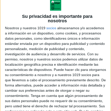
Su privacidad es importante para
nosotros
Nosotros y nuestros 1019
socios
almacenamos y/o accedemos
a información en un dispositivo, como cookies, y procesamos
datos personales, como identificadores únicos e información
estándar enviada por un dispositivo para publicidad y contenido
personalizado, medición de publicidad y contenido,
investigación de audiencia y desarrollo de servicios.
Con su
TEMA 4 Funciones 2010
permiso, nosotros y nuestros socios podemos utilizar datos de
localización geográfica precisa e identificación mediante las
características de dispositivos. Puede hacer clic para otorgarnos
su consentimiento a nosotros y a nuestros 1019 socios para
que llevemos a cabo el procesamiento previamente descrito. De
Acerca de orientacionandujar
forma alternativa, puede acceder a información más detallada y
Orientación Andújar no es solo un blog, es la apuesta
cambiar sus preferencias antes de otorgar o negar su
consentimiento.
Tenga en cuenta que algún procesamiento de
personal de dos profesores Ginés y Maribel, que
sus datos personales puede no requerir de su consentimiento,
además de ser pareja, son los encargados de los
pero usted tiene el derecho de rechazar tal procesamiento. Sus
contenidos que encontramos dentro del blog y en el